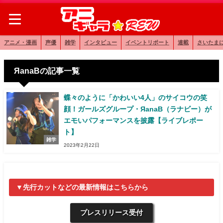
アニメ・漫画
声優
雑学
インタビュー
イベントリポート
連載
さいたま
ЯanaBの記事一覧
蝶々のように「かわいい4人」のサイコウの笑
顔！ガールズグループ・ЯanaB（ラナビー）が
エモいパフォーマンスを披露【ライブレポー
ト】
雑学
2023年2月22日
▼先行カットなどの最新情報はこちらから
プレスリリース受付