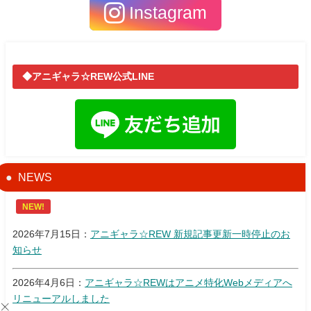
Instagram
◆アニギャラ☆REW公式LINE
NEWS
NEW!
2026年7月15日：
アニギャラ☆REW 新規記事更新一時停止のお
知らせ
2026年4月6日：
アニギャラ☆REWはアニメ特化Webメディアへ
リニューアルしました