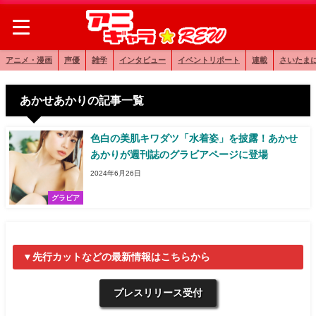
アニメ・漫画
声優
雑学
インタビュー
イベントリポート
連載
さいたま
あかせあかりの記事一覧
色白の美肌キワダツ「水着姿」を披露！あかせ
あかりが週刊誌のグラビアページに登場
2024年6月26日
グラビア
▼先行カットなどの最新情報はこちらから
プレスリリース受付