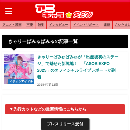
アニメ・漫画
声優
雑学
インタビュー
イベントリポート
連載
さいたま
きゃりーぱみゅぱみゅの記事一覧
きゃりーぱみゅぱみゅが「出産後初のステー
ジ」で魅せた新境地！ 「ASOBIEXPO
2025」のオフィシャルライブレポートが到
着
イチオシアイドル
2025年7月22日
▼先行カットなどの最新情報はこちらから
プレスリリース受付