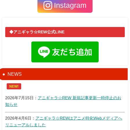
Instagram
◆アニギャラ☆REW公式LINE
NEWS
NEW!
2026年7月15日：
アニギャラ☆REW 新規記事更新一時停止のお
知らせ
2026年4月6日：
アニギャラ☆REWはアニメ特化Webメディアへ
リニューアルしました