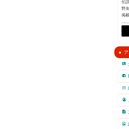
伝説
野
掲
ア