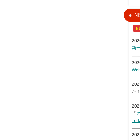
N
N
20
新
20
W
20
た
20
「
Tod
20