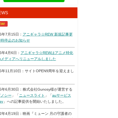
EWS
EW!
26年7月15日：
アニギャラ☆REW 新規記事更
一時停止のお知らせ
26年4月6日：
アニギャラ☆REWはアニメ特化
ebメディアへリニューアルしました
25年11月10日：サイトOPEN9周年を迎えまし
！
25年6月30日：株式会社Gunosy様が運営する
グノシー
」「
ニュースライト
」「
auサービス
ay
」への記事提供を開始いたしました。
22年4月19日：映画『ミューン 月の守護者の