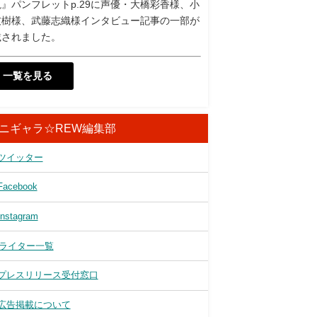
』パンフレットp.29に声優・大橋彩香様、小
友樹様、武藤志織様インタビュー記事の一部が
載されました。
一覧を見る
ニギャラ☆REW編集部
ツイッター
Facebook
Instagram
ライター一覧
プレスリリース受付窓口
広告掲載について