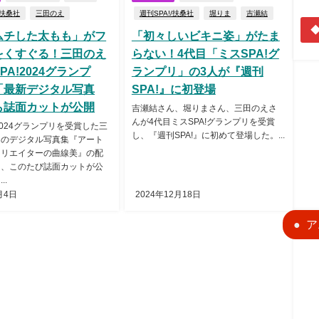
/扶桑社
三田のえ
週刊SPA!/扶桑社
堀りま
吉瀬結
◆
ムチした太もも」がフ
「初々しいビキニ姿」がたま
をくすぐる！三田のえ
らない！4代目「ミスSPA!グ
PA!2024グランプ
ランプリ」の3人が『週刊
「最新デジタル写真
SPA!』に初登場
ら誌面カットが公開
吉瀬結さん、堀りまさん、三田のえさ
んが4代目ミスSPA!グランプリを受賞
!2024グランプリを受賞した三
し、『週刊SPA!』に初めて登場した。...
んのデジタル写真集『アート
クリエイターの曲線美』の配
り、このたび誌面カットが公
..
月4日
2024年12月18日
ア