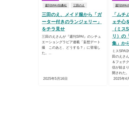
週刊SPA!/扶桑社
三田のえ
週刊SPA!
三田のえ、メイド服から「ガ
「ムチ
ーター付きのランジェリー」
ェチ心
をチラ見せ
（ミスS
リ）の
三田のえさんが『週刊SPA!』のシチュ
エーショングラビア連載「妄想デート
集」か
撮 このあと、どうする？」に登場し
ミスSPA
た。...
田のえさ
＆フェチ
信が始ま
開された。.
2025年5月16日
2025年4