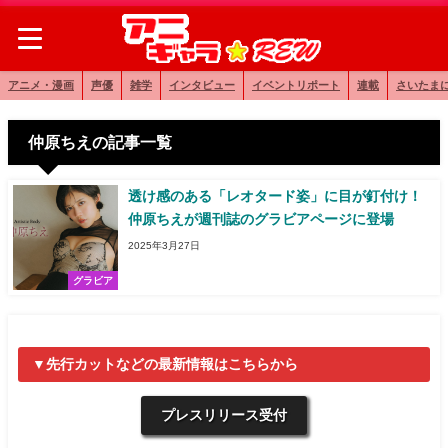
アニメ・漫画
声優
雑学
インタビュー
イベントリポート
連載
さいたま
仲原ちえの記事一覧
透け感のある「レオタード姿」に目が釘付け！
仲原ちえが週刊誌のグラビアページに登場
2025年3月27日
グラビア
▼先行カットなどの最新情報はこちらから
プレスリリース受付