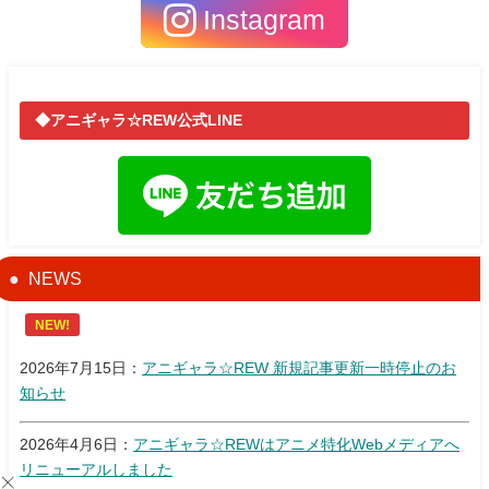
Instagram
◆アニギャラ☆REW公式LINE
NEWS
NEW!
2026年7月15日：
アニギャラ☆REW 新規記事更新一時停止のお
知らせ
2026年4月6日：
アニギャラ☆REWはアニメ特化Webメディアへ
リニューアルしました