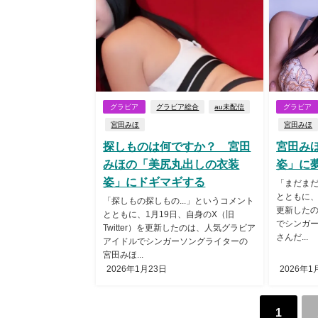
グラビア
グラビア総合
au未配信
グラビア
宮田みほ
宮田みほ
探しものは何ですか？ 宮田
宮田み
みほの「美尻丸出しの衣装
姿」に
姿」にドギマギする
「まだま
とともに、1
「探しもの探しもの...」というコメント
更新した
とともに、1月19日、自身のX（旧
でシンガ
Twitter）を更新したのは、人気グラビア
さんだ...
アイドルでシンガーソングライターの
宮田みほ...
2026年1月23日
2026年1
1