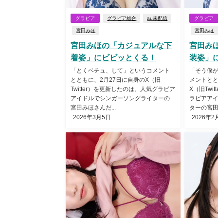
グラビア
グラビア総合
au未配信
グラビア
宮田みほ
宮田みほ
宮田みほの「カジュアルな下
宮田み
着姿」にビビッとくる！
装姿」
「とくベチュ、して」というコメント
「そう僕が
とともに、2月27日に自身のX（旧
メントとと
Twitter）を更新したのは、人気グラビア
X（旧Twi
アイドルでシンガーソングライターの
ラビアア
宮田みほさんだ...
ターの宮田み
2026年3月5日
2026年2