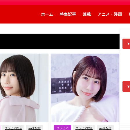
ホーム
特集記事
連載
アニメ・漫画
グラビア総合
au未配信
グラビア
グラビア総合
au未配信