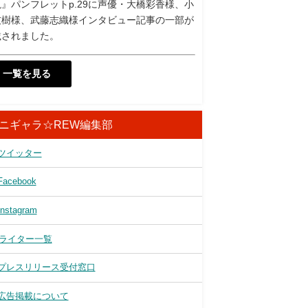
』パンフレットp.29に声優・大橋彩香様、小
友樹様、武藤志織様インタビュー記事の一部が
載されました。
一覧を見る
ニギャラ☆REW編集部
ツイッター
Facebook
Instagram
ライター一覧
プレスリリース受付窓口
広告掲載について