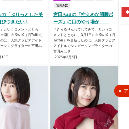
宮田みほ
◆
ほの「ぷりっとした美
宮田みほの「控えめな開脚ポ
飛びつきたい！
ーズ」に目のやり場が……
景」というコメントととも
「きゅるりんってしてみて」というコ
の朝、自身のX（旧Twitter）
メントとともに、3月1日に自身のX（旧
たのは、人気グラビアアイド
Twitter）を更新したのは、人気グラビア
ガーソングライターの宮田み
アイドルでシンガーソングライターの
宮田みほさ...
月12日
2026年3月6日
ア