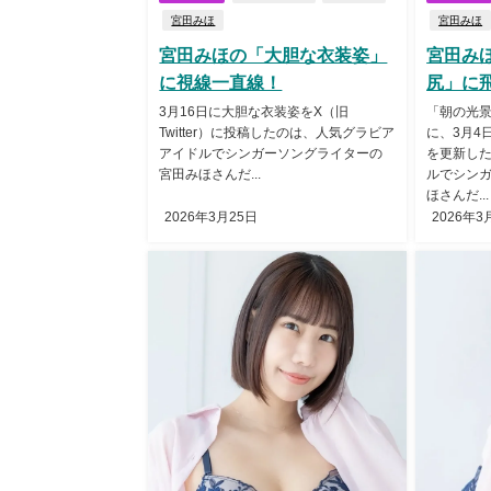
宮田みほ
宮田みほ
宮田みほの「大胆な衣装姿」
宮田み
に視線一直線！
尻」に
3月16日に大胆な衣装姿をX（旧
「朝の光
Twitter）に投稿したのは、人気グラビア
に、3月4日
アイドルでシンガーソングライターの
を更新し
宮田みほさんだ...
ルでシン
ほさんだ...
2026年3月25日
2026年3