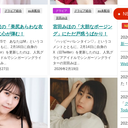
グラビア総合
au未配信
グラビア
グラビア総合
au未配信
N
宮田みほ
N
ほの「美尻あらわな衣
宮田みほの「大胆なポージン
に心が弾む！
グ」にただ戸惑うばかり！
20
Sで あなたはM」というコ
「ハッピーバレンタイン♡」というコ
新
もに、2月16日に自身の
メントとともに、2月14日に自身の
tter）を更新したのは、人気グ
X（旧Twitter）を更新したのは、人気グ
20
イドルでシンガーソングライ
ラビアアイドルでシンガーソングライ
...
ターの宮田みほ...
W
月27日
2026年2月19日
20
た
20
「
Tod
20