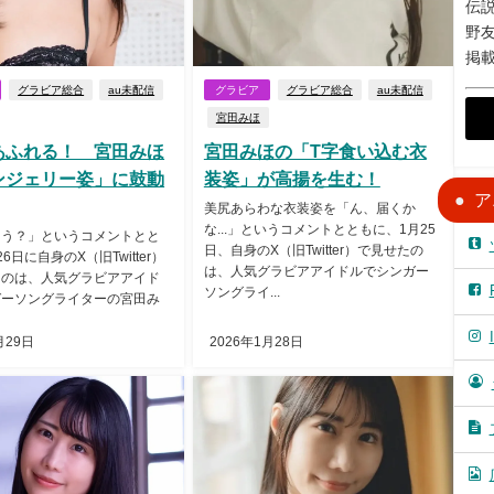
伝説
野
掲
グラビア総合
au未配信
グラビア
グラビア総合
au未配信
宮田みほ
あふれる！ 宮田みほ
宮田みほの「T字食い込む衣
ンジェリー姿」に鼓動
装姿」が高揚を生む！
ア
美尻あらわな衣装姿を「ん、届くか
な...」というコメントとともに、1月25
こう？」というコメントとと
日、自身のX（旧Twitter）で見せたの
6日に自身のX（旧Twitter）
は、人気グラビアアイドルでシンガー
たのは、人気グラビアアイド
ソングライ...
ガーソングライターの宮田み
月29日
2026年1月28日