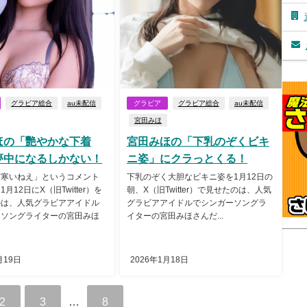
グラビア総合
au未配信
グラビア
グラビア総合
au未配信
宮田みほ
ほの「艷やかな下着
宮田みほの「下乳のぞくビキ
夢中になるしかない！
ニ姿」にクラっとくる！
だ寒いねえ」というコメント
下乳のぞく大胆なビキニ姿を1月12日の
月12日にX（旧Twitter）を
朝、X（旧Twitter）で見せたのは、人気
のは、人気グラビアアイドル
グラビアアイドルでシンガーソングラ
ーソングライターの宮田みほ
イターの宮田みほさんだ...
月19日
2026年1月18日
2
3
…
8