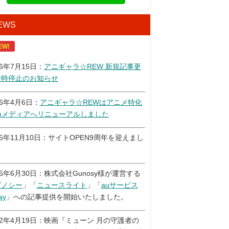
EWS
EW!
26年7月15日：
アニギャラ☆REW 新規記事更
一時停止のお知らせ
26年4月6日：
アニギャラ☆REWはアニメ特化
ebメディアへリニューアルしました
25年11月10日：サイトOPEN9周年を迎えまし
！
25年6月30日：株式会社Gunosy様が運営する
グノシー
」「
ニュースライト
」「
auサービス
ay
」への記事提供を開始いたしました。
22年4月19日：映画『ミューン 月の守護者の