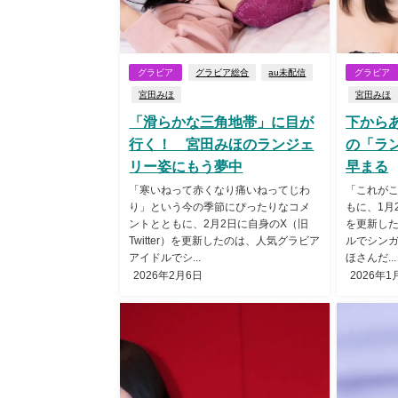
グラビア
グラビア総合
au未配信
グラビア
宮田みほ
宮田みほ
「滑らかな三角地帯」に目が
下から
行く！ 宮田みほのランジェ
の「ラ
リー姿にもう夢中
早まる
「寒いねって赤くなり痛いねってじわ
「これが
り」という今の季節にぴったりなコメ
もに、1月2
ントとともに、2月2日に自身のX（旧
を更新し
Twitter）を更新したのは、人気グラビア
ルでシン
アイドルでシ...
ほさんだ...
2026年2月6日
2026年1