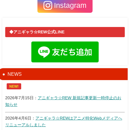
Instagram
◆アニギャラ☆REW公式LINE
NEWS
NEW!
2026年7月15日：
アニギャラ☆REW 新規記事更新一時停止のお
知らせ
2026年4月6日：
アニギャラ☆REWはアニメ特化Webメディアへ
リニューアルしました