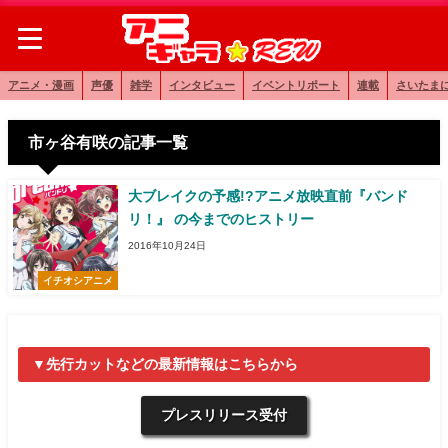
アニメ・漫画
声優
雑学
インタビュー
イベントリポート
連載
さいたま
市ヶ谷有咲の記事一覧
大ブレイクの予感!?アニメ放映直前『バンド
リ！』 の今までのヒストリー
2016年10月24日
イチオシアニメ
▼先行カットなどの最新情報はこちらから
プレスリリース受付