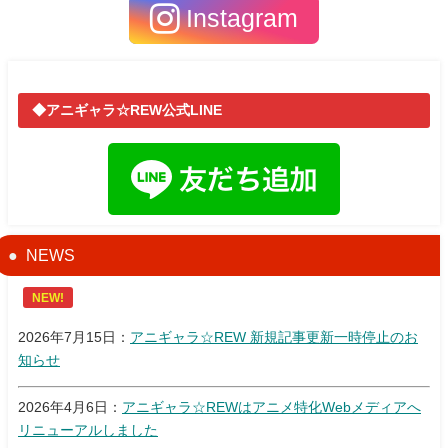
Instagram
◆アニギャラ☆REW公式LINE
NEWS
NEW!
2026年7月15日：
アニギャラ☆REW 新規記事更新一時停止のお
知らせ
2026年4月6日：
アニギャラ☆REWはアニメ特化Webメディアへ
リニューアルしました