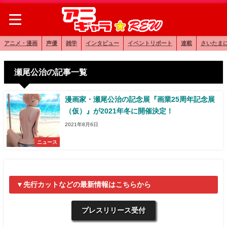
アニメ・漫画
声優
雑学
インタビュー
イベントリポート
連載
さいたま
瀬尾公治の記事一覧
漫画家・瀬尾公治の記念展『画業25周年記念展
（仮）』が2021年冬に開催決定！
2021年8月6日
ニュース
▼先行カットなどの最新情報はこちらから
プレスリリース受付