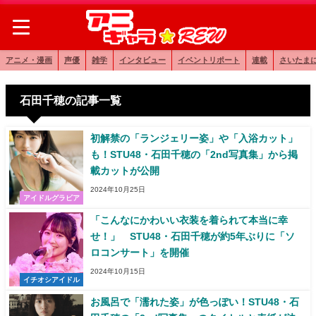
アニメ・漫画
声優
雑学
インタビュー
イベントリポート
連載
さいたま
石田千穂の記事一覧
初解禁の「ランジェリー姿」や「入浴カット」
も！STU48・石田千穂の「2nd写真集」から掲
載カットが公開
2024年10月25日
アイドルグラビア
「こんなにかわいい衣装を着られて本当に幸
せ！」 STU48・石田千穂が約5年ぶりに「ソ
ロコンサート」を開催
2024年10月15日
イチオシアイドル
お風呂で「濡れた姿」が色っぽい！STU48・石