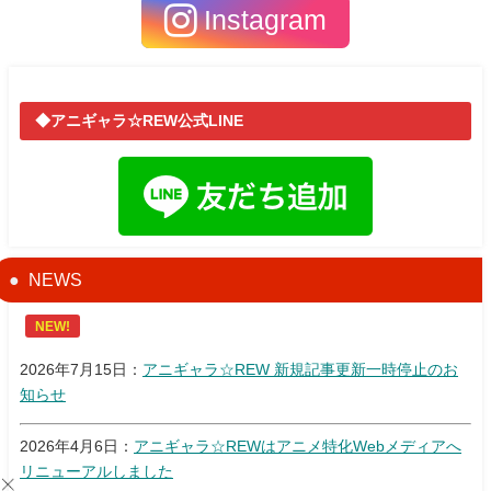
Instagram
◆アニギャラ☆REW公式LINE
NEWS
NEW!
2026年7月15日：
アニギャラ☆REW 新規記事更新一時停止のお
知らせ
2026年4月6日：
アニギャラ☆REWはアニメ特化Webメディアへ
リニューアルしました