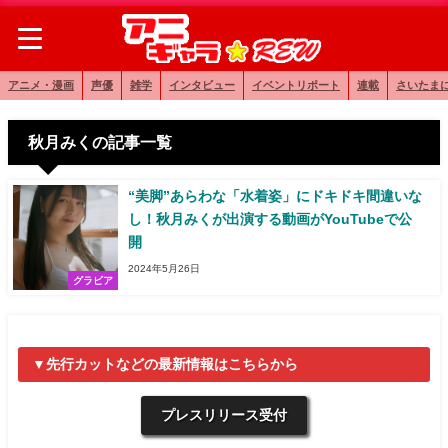
アニメ・漫画
声優
雑学
インタビュー
イベントリポート
連載
さいたま
秋月みくの記事一覧
“美脚”あらわな「水着姿」にドキドキ間違いな
し！秋月みくが出演する動画がYouTubeで公
開
2024年5月26日
グラビア
▼先行カットなどの最新情報はこちらから
プレスリリース受付