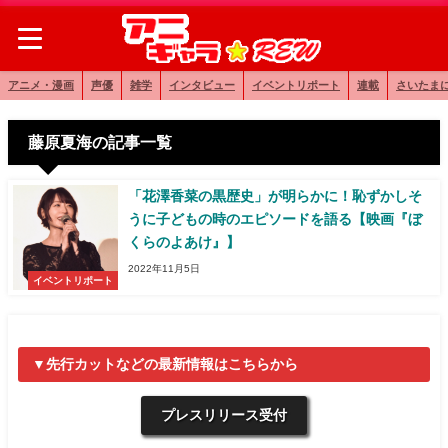
アニメ・漫画
声優
雑学
インタビュー
イベントリポート
連載
さいたま
藤原夏海の記事一覧
「花澤香菜の黒歴史」が明らかに！恥ずかしそ
うに子どもの時のエピソードを語る【映画『ぼ
くらのよあけ』】
2022年11月5日
イベントリポート
▼先行カットなどの最新情報はこちらから
プレスリリース受付