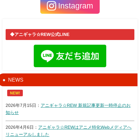
Instagram
◆アニギャラ☆REW公式LINE
NEWS
NEW!
2026年7月15日：
アニギャラ☆REW 新規記事更新一時停止のお
知らせ
2026年4月6日：
アニギャラ☆REWはアニメ特化Webメディアへ
リニューアルしました