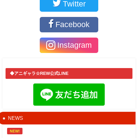
Twitter
Facebook
Instagram
◆アニギャラ☆REW公式LINE
NEWS
NEW!