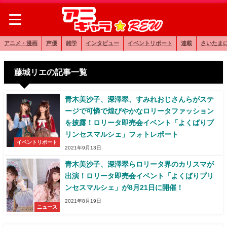
アニメ・漫画
声優
雑学
インタビュー
イベントリポート
連載
さいたま
藤城リエの記事一覧
青木美沙子、深澤翠、すみれおじさんらがステ
ージで可憐で煌びやかなロリータファッション
を披露！ロリータ即売会イベント「よくばりプ
リンセスマルシェ」フォトレポート
イベントリポート
2021年9月13日
青木美沙子、深澤翠らロリータ界のカリスマが
出演！ロリータ即売会イベント「よくばりプリ
ンセスマルシェ」が8月21日に開催！
2021年8月19日
ニュース