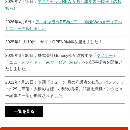
2026年7月15日：
アニギャラ☆REW 新規記事更新一時停止のお
知らせ
2026年4月6日：
アニギャラ☆REWはアニメ特化Webメディアへ
リニューアルしました
2025年11月10日：サイトOPEN9周年を迎えました！
2025年6月30日：株式会社Gunosy様が運営する「
グノシー
」
「
ニュースライト
」「
auサービスToday
」への記事提供を開始い
たしました。
2022年4月19日：映画『ミューン 月の守護者の伝説』パンフレッ
トp.29に声優・大橋彩香様、小野友樹様、武藤志織様インタビュ
ー記事の一部が掲載されました。
一覧を見る