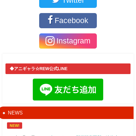
Twitter
Facebook
Instagram
◆アニギャラ☆REW公式LINE
NEWS
NEW!