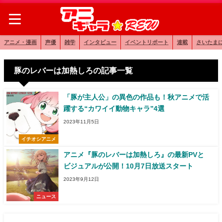
アニメ・漫画
声優
雑学
インタビュー
イベントリポート
連載
さいたま
豚のレバーは加熱しろの記事一覧
「豚が主人公」の異色の作品も！秋アニメで活
躍する“カワイイ動物キャラ”4選
2023年11月5日
イチオシアニメ
アニメ『豚のレバーは加熱しろ』の最新PVと
ビジュアルが公開！10月7日放送スタート
2023年9月12日
ニュース