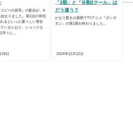
た
「2期」と「分割2クール」は
どう違う？
コピーの原罪』の配信が、6
ら始まりました。第1話の冒頭
かなり驚きの展開でTVアニメ『ダンダ
関わるといった重々しい警告
ダン』の第1期が終わりました...
れているとおり、ショックな
早々に...
月28日
2024年12月22日
ライバシーポリシー
著作権について
プレスリリース受付
広告掲載につ