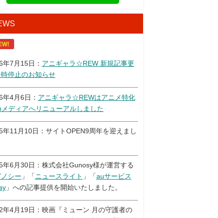
EWS
EW!
26年7月15日：
アニギャラ☆REW 新規記事更
一時停止のお知らせ
26年4月6日：
アニギャラ☆REWはアニメ特化
ebメディアへリニューアルしました
25年11月10日：サイトOPEN9周年を迎えまし
！
25年6月30日：株式会社Gunosy様が運営する
グノシー
」「
ニュースライト
」「
auサービス
ay
」への記事提供を開始いたしました。
22年4月19日：映画『ミューン 月の守護者の