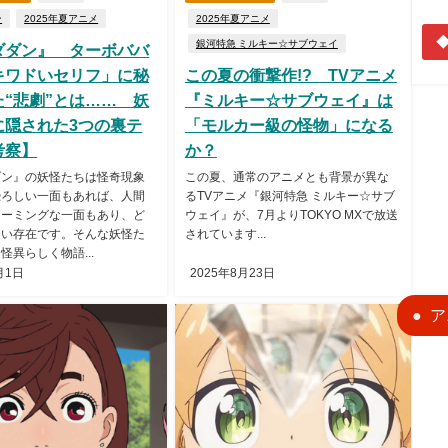
ン
2025年夏アニメ
2025年夏アニメ
◆
銀河特急 ミルキー☆サブウェイ
ダダン』 ターボババ
キワドいセリフ」に秘
この夏の衝撃作!? TVアニメ
た“悲劇”とは…… 妖
『ミルキー☆サブウェイ』は
に隠された3つの裏テ
「モルカー級の怪物」になる
考察】
か？
ダン』の妖怪たちは怪奇現象
この夏、通常のアニメとも背景が異な
恐ろしい一面もあれば、人間
るTVアニメ『銀河特急 ミルキー☆サブ
ャーミングな一面もあり、ど
ウェイ』が、7月よりTOKYO MXで放送
ない存在です。そんな妖怪た
されています...
怪異らしく物語...
月1日
2025年8月23日
ア