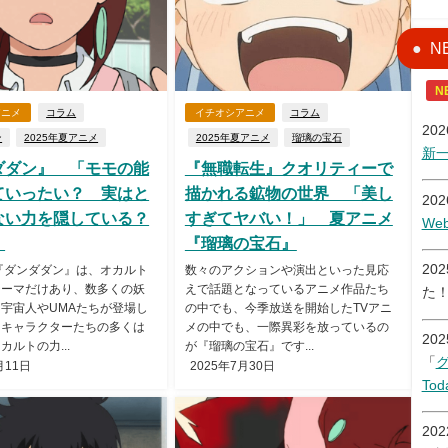
N
N
アニメ
コラム
イチオシアニメ
コラム
20
ン
2025年夏アニメ
2025年夏アニメ
瑠璃の宝石
新
ダダン』 「モモの能
『無職転生』クオリティーで
ていったい？ 実はと
描かれる鉱物の世界 「美し
20
ない力を隠している？
すぎてヤバい！」 夏アニメ
W
】
『瑠璃の宝石』
20
『ダンダダン』は、オカルト
数々のアクションや演出といった見応
テーマだけあり、数多くの妖
えで話題となっているアニメ作品たち
た
宇宙人やUMAたちが登場し
の中でも、今季放送を開始したTVアニ
。キャラクターたちの多くは
メの中でも、一際異彩を放っているの
20
カルトの力...
が『瑠璃の宝石』です...
「
月11日
2025年7月30日
Tod
20