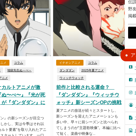
伝説
野
掲
ア
アニメ
コラム
イチオシアニメ
コラム
ン
地獄先生ぬ～べ～
ダンダダン
2025年夏アニメ
夏アニメ
ウィッチウォッチ
オカルトアニメが激
前作と比較される運命？
『ぬ〜べ〜』『光が死
『ダンダダン』『ウィッチウ
』が『ダンダダン』に
ォッチ』新シーズンOPの挑戦
夏アニメの放送が続々とスタートし、
新シーズンを迎えたアニメーションも
ダン』の新シーズンが目立つ
多い中、早々に前シーズンと比べられ
。しかし、実は今季はそれ以
てしまうのが“主題歌映像”。本編に比べ
カルト要素”を取り入れたアニ
て短く、楽曲や映像な...
とスタートしています。一口