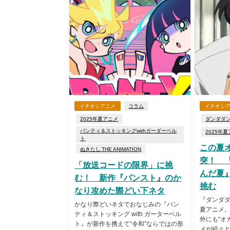
イチオシアニメ
コラム
イチオシ
2025年夏アニメ
ダンダダ
パンティ＆ストッキングwithガーダーベル
2025年
ト
この夏
ぬきたし THE ANIMATION
突！ 
「放送コードの限界」に挑
んだ夏
む！ 新作『パンスト』のか
挑む
なり攻めた際どい下ネタ
『ダンダ
かなり際どいネタでおなじみの『パン
夏アニメ
ティ＆ストッキング with ガーターベル
外にも“オ
ト』が新作を携えて“令和”ならではの形
メが続々