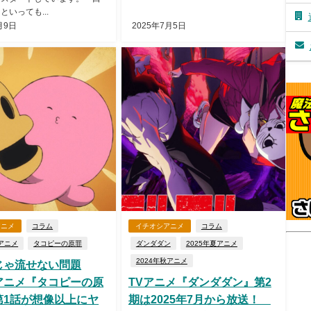
といっても...
月9日
2025年7月5日
アニメ
コラム
イチオシアニメ
コラム
夏アニメ
タコピーの原罪
ダンダダン
2025年夏アニメ
2024年秋アニメ
じゃ流せない問題
アニメ『タコピーの原
TVアニメ『ダンダダン』第2
第1話が想像以上にヤ
期は2025年7月から放送！