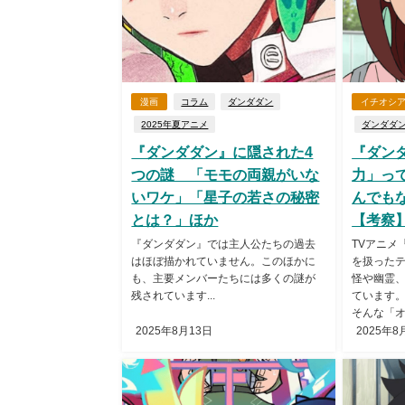
漫画
コラム
ダンダダン
イチオシ
2025年夏アニメ
ダンダダ
『ダンダダン』に隠された4
『ダン
つの謎 「モモの両親がいな
力」っ
いワケ」「星子の若さの秘密
んでも
とは？」ほか
【考察
『ダンダダン』では主人公たちの過去
TVアニメ
はほぼ描かれていません。このほかに
を扱った
も、主要メンバーたちには多くの謎が
怪や幽霊、
残されています...
ています
そんな「オ
2025年8月13日
2025年8