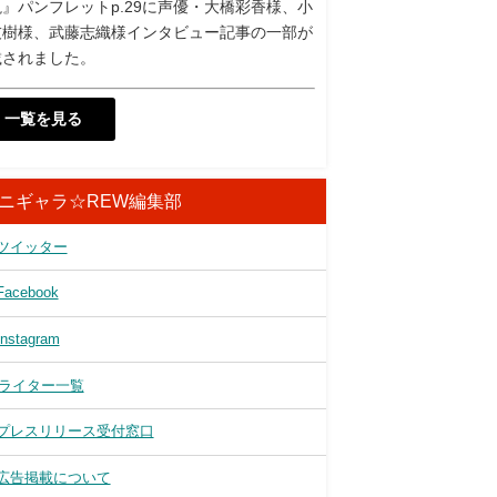
』パンフレットp.29に声優・大橋彩香様、小
友樹様、武藤志織様インタビュー記事の一部が
載されました。
一覧を見る
ニギャラ☆REW編集部
ツイッター
Facebook
Instagram
ライター一覧
プレスリリース受付窓口
広告掲載について