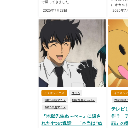
で帰ってきました...
にオカルト
2025年7月23日
2025年7
イチオシアニメ
コラム
イチオシ
2025年秋アニメ
地獄先生ぬ～べ～
2025年
2025年夏アニメ
テレビ
『地獄先生ぬ～べ～』に隠さ
作？ 
れた4つの逸話 「本当は“ぬ
罪』の