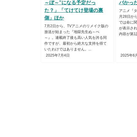
～ぼ～”になる予定だっ
バかっ
た？」「てけてけ登場の裏
アニメ『タ
月28日か
側」ほか
では命に
7月2日から、TVアニメのリメイク版の
が表示さ
放送が始まった『地獄先生ぬ～べ
内容が第1話
～』。連載終了後も高い人気を誇る同
作ですが、最初から絶大な支持を得て
いたわけではありません。...
2025年7月4日
2025年6
ホーム
アニギャラ☆REWについて
運営会社
プ