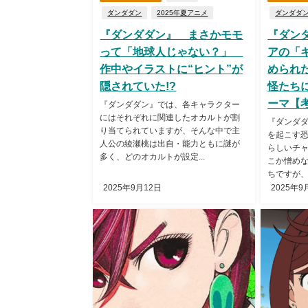
ダンダダン
2025年夏アニメ
ダンダダ
『ダンダダン』 まさかモモ
『ダン
って「地球人じゃない？」
アの「
作中やイラストに“ヒント”が
められ
隠されていた!?
怪たち
ーマ【
『ダンダダン』では、各キャラクター
にはそれぞれに関連したオカルトが割
『ダンダ
り当てられていますが、そんな中で主
を起こす
人公の綾瀬桃は出自・能力ともに謎が
らしいチ
多く、どのオカルトが設定...
こか憎め
ちですが、
2025年9月12日
2025年9