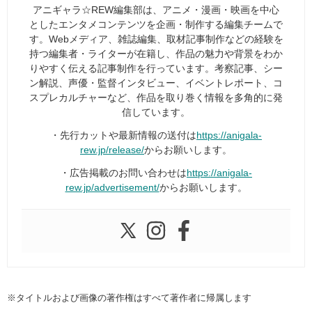
アニギャラ☆REW編集部は、アニメ・漫画・映画を中心
としたエンタメコンテンツを企画・制作する編集チームで
す。Webメディア、雑誌編集、取材記事制作などの経験を
持つ編集者・ライターが在籍し、作品の魅力や背景をわか
りやすく伝える記事制作を行っています。考察記事、シー
ン解説、声優・監督インタビュー、イベントレポート、コ
スプレカルチャーなど、作品を取り巻く情報を多角的に発
信しています。
・先行カットや最新情報の送付は
https://anigala-
rew.jp/release/
からお願いします。
・広告掲載のお問い合わせは
https://anigala-
rew.jp/advertisement/
からお願いします。
※タイトルおよび画像の著作権はすべて著作者に帰属します