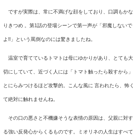
ですが実際は、常に不満げな顔をしており、口調もかな
りきつめ
。第
1
話の登場シーンで第一声が「邪魔しないで
よ
!!
」という罵倒なのには驚きましたね。
温室で育てているトマトは母にゆかりがあり、とても大
切にしていて、近づく人には「トマト触ったら殺すから」
とにらみつけるほど攻撃的。こんな風に
言われたら、怖く
て絶対に触れませんね。
その口の悪さと不機嫌そうな表情の原因は、父親に対す
る強い反発心からくるものです。ミオリネの人生はすべて