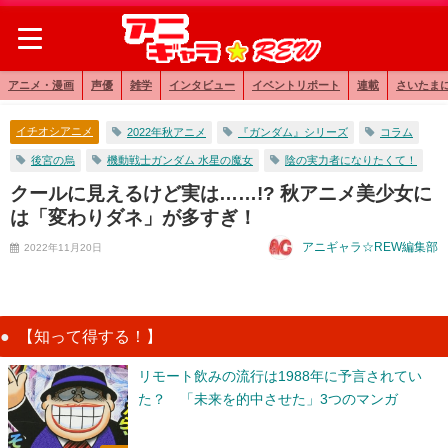
アニメ・漫画
声優
雑学
インタビュー
イベントリポート
連載
さいたま
イチオシアニメ
2022年秋アニメ
『ガンダム』シリーズ
コラム
後宮の烏
機動戦士ガンダム 水星の魔女
陰の実力者になりたくて！
クールに見えるけど実は……!? 秋アニメ美少女に
は「変わりダネ」が多すぎ！
アニギャラ☆REW編集部
2022年11月20日
【知って得する！】
リモート飲みの流行は1988年に予言されてい
た？ 「未来を的中させた」3つのマンガ