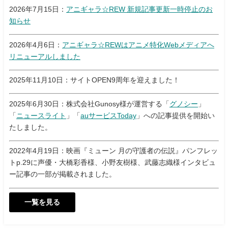
2026年7月15日：
アニギャラ☆REW 新規記事更新一時停止のお
知らせ
2026年4月6日：
アニギャラ☆REWはアニメ特化Webメディアへ
リニューアルしました
2025年11月10日：サイトOPEN9周年を迎えました！
2025年6月30日：株式会社Gunosy様が運営する「
グノシー
」
「
ニュースライト
」「
auサービスToday
」への記事提供を開始い
たしました。
2022年4月19日：映画『ミューン 月の守護者の伝説』パンフレッ
トp.29に声優・大橋彩香様、小野友樹様、武藤志織様インタビュ
ー記事の一部が掲載されました。
一覧を見る