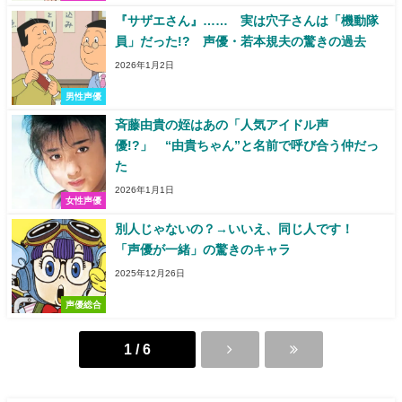
『サザエさん』…… 実は穴子さんは「機動隊
員」だった!? 声優・若本規夫の驚きの過去
2026年1月2日
男性声優
斉藤由貴の姪はあの「人気アイドル声
優!?」 “由貴ちゃん”と名前で呼び合う仲だっ
た
2026年1月1日
女性声優
別人じゃないの？→いいえ、同じ人です！
「声優が一緒」の驚きのキャラ
2025年12月26日
声優総合
1 / 6