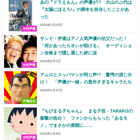
あの『ドラえもん』の声優が!? 大山のぶ代は
『太陽にほえろ!』の脚本を担当したことがあ
った
2026年2月15日
女性声優
サンド・伊達はアノ人気声優の伯父だった！
「何かあったらオレが助ける」 オーディショ
ン合格まで隠し通した絆に涙
2026年2月7日
女性声優
アムロとスッパマンが同じ声!? 驚愕の演じ分
け！ 「声優が一緒」の意外すぎるキャラたち
2026年1月27日
声優総合
『ちびまる子ちゃん』 まる子役・TARAKOの
衝撃の告白！ ファンからもらった「あるモ
ノ」でまさかの展開に……
2026年1月4日
女性声優