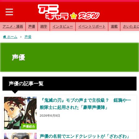
アニメ・漫画
声優
雑学
インタビュー
イベントリポート
連載
さいたま
ホーム
声優
声優
声優の記事一覧
『鬼滅の刃』モブの声まで主役級？ 鎹鴉や一
般隊士に起用された「豪華声優陣」
2026年6月9日
声優総合
声優の名前でエンドクレジットが「ざわざわ」