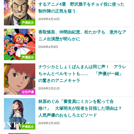
するアニメ4選 野沢雅子をチョイ役に使った
制作陣の正気を疑う
2026年4月10日
声優総合
香取慎吾、仲間由紀恵、松たか子も 意外なア
ニメ出演歴が明らかに
2026年4月9日
声優総合
ナウシカとしょくぱんまんは同じ声！ アラレ
ちゃんとベルモットも…… 「声優が一緒」
の驚きのアニメキャラ
2026年2月21日
女性声優
林原めぐみ「審査員にミカンを配って合
格!?」 大塚明夫が役者を目指した理由は？
人気声優のおもしろエピソード
2026年2月18日
声優総合