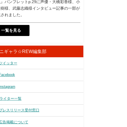
』パンフレットp.29に声優・大橋彩香様、小
友樹様、武藤志織様インタビュー記事の一部が
載されました。
一覧を見る
ニギャラ☆REW編集部
ツイッター
Facebook
Instagram
ライター一覧
プレスリリース受付窓口
広告掲載について