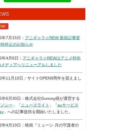
EWS
EW!
26年7月15日：
アニギャラ☆REW 新規記事更
一時停止のお知らせ
26年4月6日：
アニギャラ☆REWはアニメ特化
ebメディアへリニューアルしました
25年11月10日：サイトOPEN9周年を迎えまし
！
25年6月30日：株式会社Gunosy様が運営する
グノシー
」「
ニュースライト
」「
auサービス
ay
」への記事提供を開始いたしました。
22年4月19日：映画『ミューン 月の守護者の