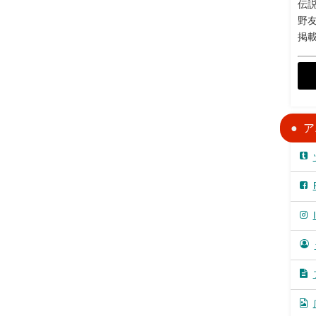
伝説
野
掲
ア