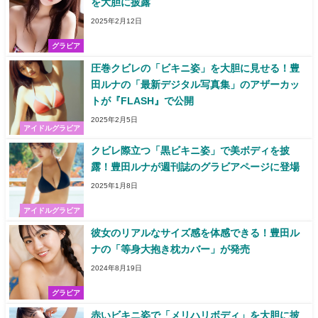
を大胆に披露
2025年2月12日
グラビア
圧巻クビレの「ビキニ姿」を大胆に見せる！豊
田ルナの「最新デジタル写真集」のアザーカッ
トが『FLASH』で公開
2025年2月5日
アイドルグラビア
クビレ際立つ「黒ビキニ姿」で美ボディを披
露！豊田ルナが週刊誌のグラビアページに登場
2025年1月8日
アイドルグラビア
彼女のリアルなサイズ感を体感できる！豊田ル
ナの「等身大抱き枕カバー」が発売
2024年8月19日
グラビア
赤いビキニ姿で「メリハリボディ」を大胆に披