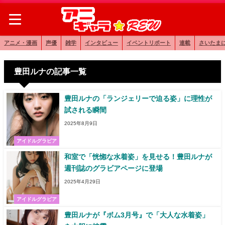
アニメ・漫画
声優
雑学
インタビュー
イベントリポート
連載
さいたま
豊田ルナの記事一覧
豊田ルナの「ランジェリーで迫る姿」に理性が
試される瞬間
2025年8月9日
アイドルグラビア
和室で「恍惚な水着姿」を見せる！豊田ルナが
週刊誌のグラビアページに登場
2025年4月29日
アイドルグラビア
豊田ルナが『ボム3月号』で「大人な水着姿」