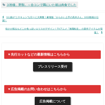
３秒後、野獣。～合コンで隅にいた彼は肉食でした
3人娘が“ニヤキュン”な日々に大興奮！劇場版「からかい上手の高木さん」10分動画が公
開！
幼さが残るもどこか色っぽいエリスがデザイン！TVアニメ『無職転生 』の新作アイテムが登
場！
▼先行カットなどの最新情報はこちらから
プレスリリース受付
▼広告掲載のお問い合わせはこちらから
広告掲載について