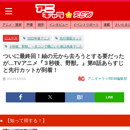
アニメ・漫画
声優
雑学
インタビュー
イベントリポート
連載
さいたま
ニュース
2022年春アニメ
先行場面カット
３秒後、野獣。～合コンで隅にいた彼は肉食でした
ついに最終回！紬の元から去ろうとする要だった
が…TVアニメ『​​３秒後、野獣。』第8話あらすじ
と先行カットが到着！
アニギャラ☆REW編集部
2022年6月5日
LINE
【知って得する！】