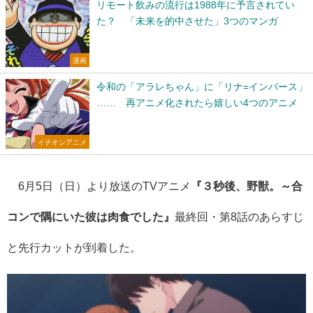
リモート飲みの流行は1988年に予言されてい
た？ 「未来を的中させた」3つのマンガ
漫画
令和の「アラレちゃん」に「リナ=インバース」
…… 再アニメ化されたら嬉しい4つのアニメ
イチオシアニメ
6
月5
日（日）より放送のTVアニメ
『
​​３秒後、野獣。～合
コンで隅にいた彼は肉食でした
』
最終回・第8話のあらすじ
と先行カットが到着した。