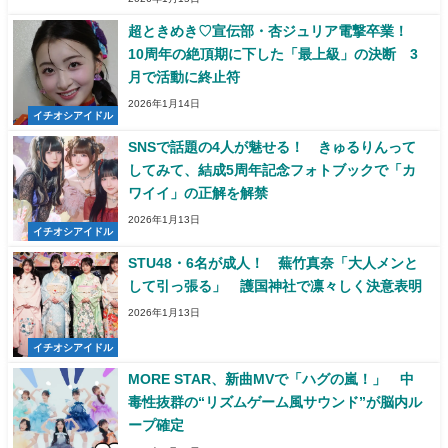
超ときめき♡宣伝部・杏ジュリア電撃卒業！
10周年の絶頂期に下した「最上級」の決断 3
月で活動に終止符
2026年1月14日
イチオシアイドル
SNSで話題の4人が魅せる！ きゅるりんって
してみて、結成5周年記念フォトブックで「カ
ワイイ」の正解を解禁
2026年1月13日
イチオシアイドル
STU48・6名が成人！ 蕪竹真奈「大人メンと
して引っ張る」 護国神社で凛々しく決意表明
2026年1月13日
イチオシアイドル
MORE STAR、新曲MVで「ハグの嵐！」 中
毒性抜群の“リズムゲーム風サウンド”が脳内ル
ープ確定