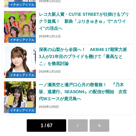
2026年1月12日
イチオシアイドル
レコ大新人賞・CUTIE STREETが仕掛けるプリ
クラ旋風！ 新曲「ぷりきゅきゅ」で“カワイ
イ”の頂点へ
2026年1月11日
イチオシアイドル
深夜の山梨から全国へ！ AKB48 17期実力派
3人が21年目のプライドを懸けて「最高なと
こ」を徹底討論
2026年1月10日
イチオシアイドル
一ノ瀬美空と瀬戸口心月の密着旅！ 『乃木
坂、逃避行。SEASON4』の配信が開始 次世
代Wエースが鹿児島へ
2026年1月9日
イチオシアイドル
1 / 67