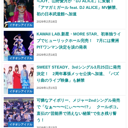
≒JOY、山野愛月が「DJ ALICE」に変貌！
「アマガミガール feat. DJ ALICE」MV解禁、
初の日本武道館へ加速
2026年2月18日
イチオシアイドル
KAWAII LAB.新星・MORE STAR、初単独ライ
ブでヒューリックホール完売！ 7月には豊洲
PITワンマン決定を涙の発表
2026年2月18日
イチオシアイドル
SWEET STEADY、3rdシングル3月25日に発売
決定！ 2周年幕張メッセ公演へ加速、「バズ
り曲のライブ映像」も解禁
2026年1月15日
イチオシアイドル
可憐なアイボリー、メジャー2ndシングル発売
で「なぁ〜〜〜にぃ〜〜〜!?」 クールポコ。
直伝の“芸能界で消えない秘策”で生き残り誓
う！
イチオシアイドル
2026年1月15日