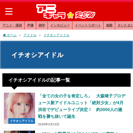
アニメ・漫画
声優
雑学
インタビュー
イベントリポート
連載
さいたま
ホーム
アイドル
イチオシアイドル
イチオシアイドル
イチオシアイドルの記事一覧
「全ての女の子を肯定しろ」 大森靖子プロデ
ュース新アイドルユニット「絶対少女」が4月
渋谷でデビューライブ決定！ 約3000人の激
戦を勝ち抜いて誕生
イチオシアイドル
2026年3月13日