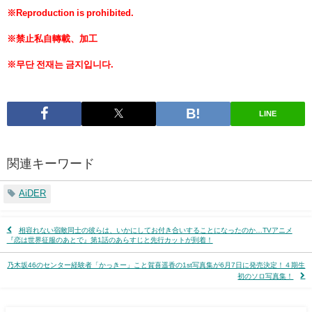
※Reproduction is prohibited.
※禁止私自轉載、加工
※무단 전재는 금지입니다.
LINE
関連キーワード
AiDER
相容れない宿敵同士の彼らは、いかにしてお付き合いすることになったのか…TVアニメ
『恋は世界征服のあとで』第1話のあらすじと先行カットが到着！
乃木坂46のセンター経験者「かっきー」こと賀喜遥香の1st写真集が6月7日に発売決定！４期生
初のソロ写真集！