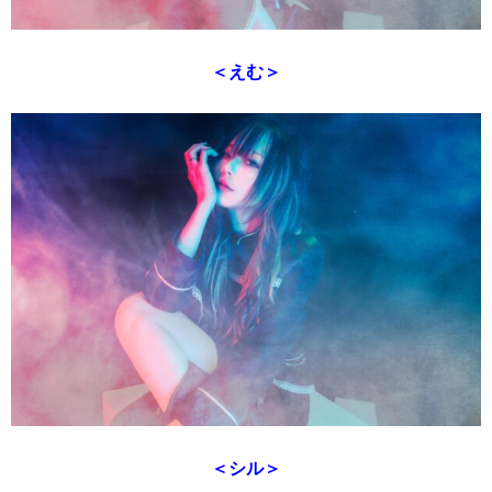
＜えむ＞
＜シル＞