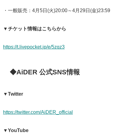
・一般販売：
4
月
5
日
(
火
)20:00
～
4
月
29
日
(
金
)23:59
▼チケット情報はこちらから
https://t.livepocket.jp/e/5zqz3
◆AiDER 公式SNS情報
▼Twitter
https://twitter.com/AiDER_official
▼YouTube