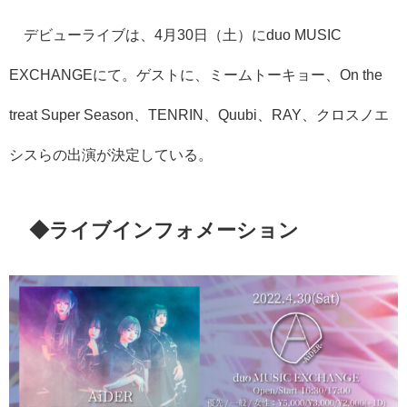
デビューライブは、
4
月
30
日（土）に
duo MUSIC
EXCHANGE
にて。ゲストに、ミームトーキョー、
On the
treat Super Season
、
TENRIN
、
Quubi
、
RAY
、クロスノエ
シスらの出演が決定している。
◆ライブインフォメーション