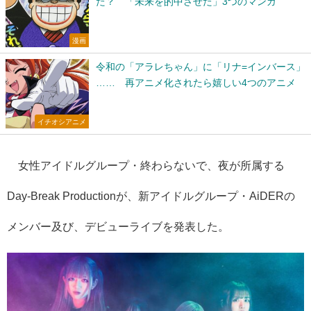
た？ 「未来を的中させた」3つのマンガ
漫画
令和の「アラレちゃん」に「リナ=インバース」
…… 再アニメ化されたら嬉しい4つのアニメ
イチオシアニメ
女性アイドルグループ・
終わらないで、夜が所属する
Day-Break Production
が、新アイドルグループ・
AiDER
の
メンバー及び、デビューライブを発表した。