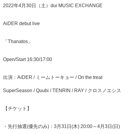
2
022
年
4
月
30
日（土）
dui MUSIC EXCHANGE
AiDER debut live
「
Thanatos
」
Open/Start 16:30/17:00
出演：
AiDER /
ミームトーキョー
/ On the treat
SuperSeason / Quubi / TENRIN / RAY /
クロスノエシス
【チケット】
・先行抽選
(
優先のみ
)
：
3
月
31
日
(
木
) 20:00
～
4
月
3
日
(
日
)