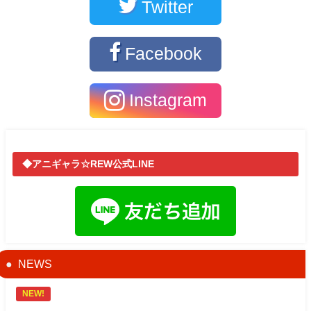
Twitter
Facebook
Instagram
◆アニギャラ☆REW公式LINE
NEWS
NEW!