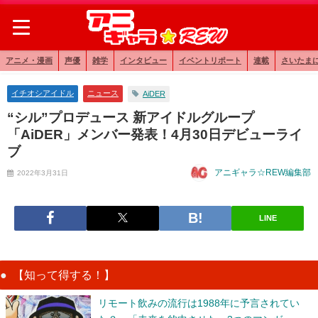
アニメ・漫画
声優
雑学
インタビュー
イベントリポート
連載
さいたま
イチオシアイドル
ニュース
AiDER
“シル”プロデュース 新アイドルグループ
「AiDER」メンバー発表！4月30日デビューライ
ブ
アニギャラ☆REW編集部
2022年3月31日
LINE
【知って得する！】
リモート飲みの流行は1988年に予言されてい