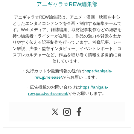
アニギャラ☆REW編集部
アニギャラ☆REW編集部は、アニメ・漫画・映画を中心
としたエンタメコンテンツを企画・制作する編集チームで
す。Webメディア、雑誌編集、取材記事制作などの経験を
持つ編集者・ライターが在籍し、作品の魅力や背景をわか
りやすく伝える記事制作を行っています。考察記事、シー
ン解説、声優・監督インタビュー、イベントレポート、コ
スプレカルチャーなど、作品を取り巻く情報を多角的に発
信しています。
・先行カットや最新情報の送付は
https://anigala-
rew.jp/release/
からお願いします。
・広告掲載のお問い合わせは
https://anigala-
rew.jp/advertisement/
からお願いします。