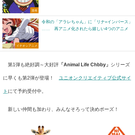
漫画
令和の「アラレちゃん」に「リナ=インバース」
…… 再アニメ化されたら嬉しい4つのアニメ
イチオシアニメ
第1弾も絶好調～大好評
「Animal Life Chbby」
シリーズ
に早くも第2弾が登場！
ユニオンクリエイティブ公式サイ
ト
にて予約受付中。
新しい仲間も加わり、みんなそろって決めポーズ！