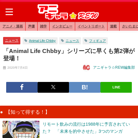
アニメ・漫画
声優
雑学
インタビュー
イベントリポート
連載
さいたま
ニュース
Animal Life Chbby
ニュース
フィギュア
「Animal Life Chbby」シリーズに早くも第2弾が
登場！
アニギャラ☆REW編集部
2020年7月4日
LINE
【知って得する！】
リモート飲みの流行は1988年に予言されてい
た？ 「未来を的中させた」3つのマンガ