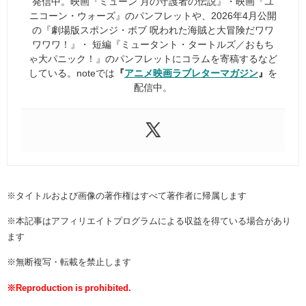
発信中。映画『ミューン 月の守護者の伝説』・映画『ユ
ニコーン・ウォーズ』のパンフレットや、2026年4月公開
の『劇場版スポンジ・ボブ 呪われた海賊と大冒険だワワ
ワワワ！』・ 短編『ミュータント・タートルズ／おもち
ゃ大パニック！』のパンフレットにコラムを寄稿するなど
している。noteでは
『
アニメ映画ラブレターマガジン
』
を
配信中。
※タイトルおよび画像の著作権はすべて著作者に帰属します
※本記事はアフィリエイトプログラムによる収益を得ている場合があり
ます
※無断複写・転載を禁止します
※Reproduction is prohibited.