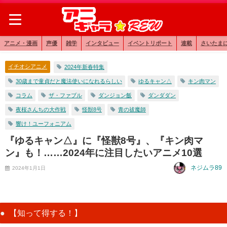
アニメ・漫画
声優
雑学
インタビュー
イベントリポート
連載
さいたま
イチオシアニメ
2024年新春特集
30歳まで童貞だと魔法使いになれるらしい
ゆるキャン△
キン肉マン
コラム
ザ・ファブル
ダンジョン飯
ダンダダン
夜桜さんちの大作戦
怪獣8号
青の祓魔師
響け！ユーフォニアム
『ゆるキャン△』に『怪獣8号』、『キン肉マ
ン』も！……2024年に注目したいアニメ10選
ネジムラ89
2024年1月1日
【知って得する！】