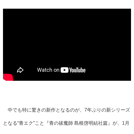
中でも特に驚きの新作となるのが、7年ぶりの新シリーズ
となる“青エク”こと『青の祓魔師 島根啓明結社篇』が、1月