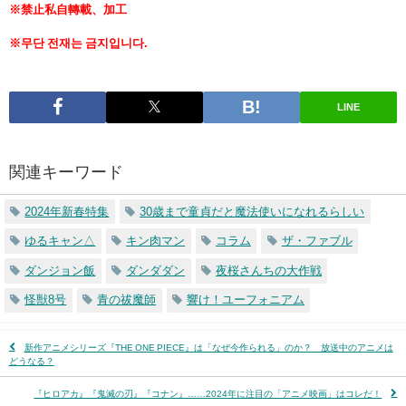
※禁止私自轉載、加工
※무단 전재는 금지입니다.
LINE
関連キーワード
2024年新春特集
30歳まで童貞だと魔法使いになれるらしい
ゆるキャン△
キン肉マン
コラム
ザ・ファブル
ダンジョン飯
ダンダダン
夜桜さんちの大作戦
怪獣8号
青の祓魔師
響け！ユーフォニアム
新作アニメシリーズ『THE ONE PIECE』は「なぜ今作られる」のか？ 放送中のアニメは
どうなる？
『ヒロアカ』『鬼滅の刃』『コナン』……2024年に注目の「アニメ映画」はコレだ！