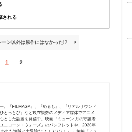
る
撃される
シーン以外は原作にはなかった!?
1
2
ー。『FILMAGA』、『めるも』、『リアルサウンド
ひとっとび』など現在複数のメディア媒体でアニメ
心とした話題を発信中。映画『ミューン 月の守護者
ユニコーン・ウォーズ』のパンフレットや、2026年
呪われた海賊と大冒険だワワワワワ！』・ 短編『ミュ