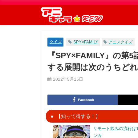
クイズ
SPY×FAMILY
アニメクイズ
『SPY×FAMILY』の
する展開は次のうちど
2022年5月15日
Facebook
【知って得する！】
リモート飲みの流行は1
ンガ