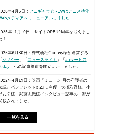
2026年4月6日：
アニギャラ☆REWはアニメ特化
Webメディアへリニューアルしました
2025年11月10日：サイトOPEN9周年を迎えまし
た！
2025年6月30日：株式会社Gunosy様が運営する
「
グノシー
」「
ニュースライト
」「
auサービス
Today
」への記事提供を開始いたしました。
2022年4月19日：映画『ミューン 月の守護者の
伝説』パンフレットp.29に声優・大橋彩香様、小
野友樹様、武藤志織様インタビュー記事の一部が
掲載されました。
一覧を見る