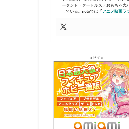
ータント・タートルズ／おもちゃ大
している。noteでは
『
アニメ映画ラ
＜PR＞