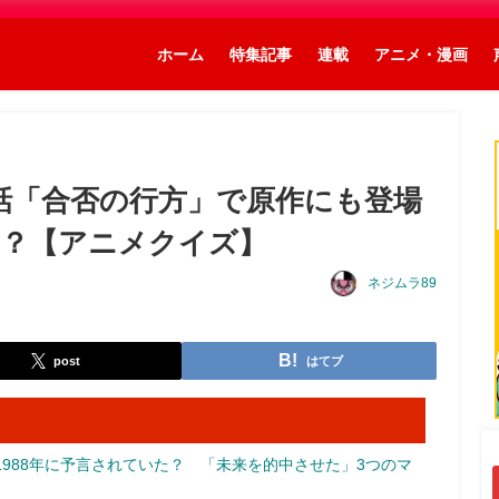
ホーム
特集記事
連載
アニメ・漫画
第5話「合否の行方」で原作にも登場
れ？【アニメクイズ】
ネジムラ89
post
はてブ
988年に予言されていた？ 「未来を的中させた」3つのマ