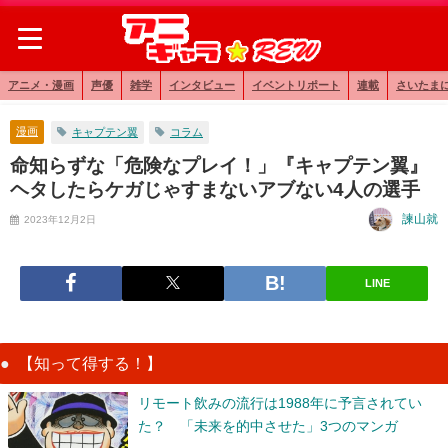
アニメ・漫画
声優
雑学
インタビュー
イベントリポート
連載
さいたま
漫画
キャプテン翼
コラム
命知らずな「危険なプレイ！」『キャプテン翼』
ヘタしたらケガじゃすまないアブない4人の選手
諫山就
2023年12月2日
LINE
【知って得する！】
リモート飲みの流行は1988年に予言されてい
た？ 「未来を的中させた」3つのマンガ