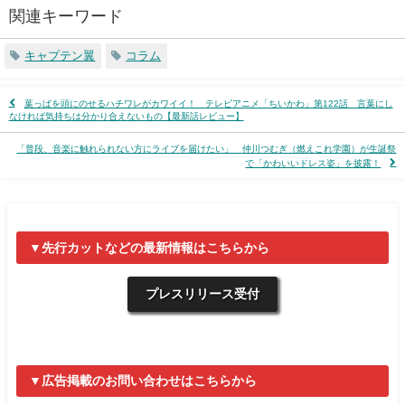
関連キーワード
キャプテン翼
コラム
葉っぱを頭にのせるハチワレがカワイイ！ テレビアニメ「ちいかわ」第122話 言葉にし
なければ気持ちは分かり合えないもの【最新話レビュー】
「普段、音楽に触れられない方にライブを届けたい」 仲川つむぎ（燃えこれ学園）が生誕祭
で「かわいいドレス姿」を披露！
▼先行カットなどの最新情報はこちらから
プレスリリース受付
▼広告掲載のお問い合わせはこちらから