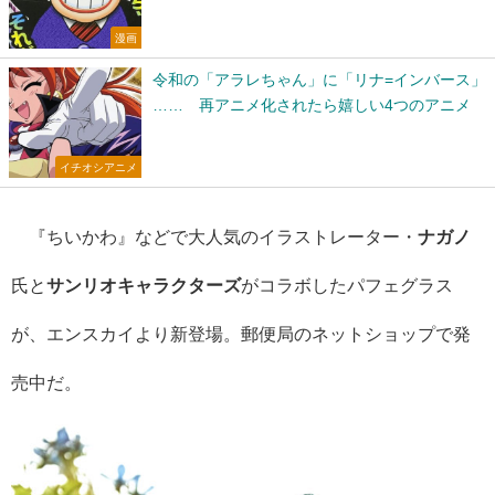
漫画
令和の「アラレちゃん」に「リナ=インバース」
…… 再アニメ化されたら嬉しい4つのアニメ
イチオシアニメ
『ちいかわ』などで大人気のイラストレーター・
ナガノ
氏と
サンリオキャラクターズ
がコラボしたパフェグラス
が、エンスカイより新登場。郵便局のネットショップで発
売中だ。