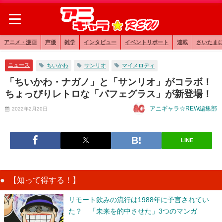
アニメ・漫画
声優
雑学
インタビュー
イベントリポート
連載
さいたま
ニュース
ちいかわ
サンリオ
マイメロディ
「ちいかわ・ナガノ」と「サンリオ」がコラボ！
ちょっぴりレトロな「パフェグラス」が新登場！
アニギャラ☆REW編集部
2022年2月20日
LINE
【知って得する！】
リモート飲みの流行は1988年に予言されてい
た？ 「未来を的中させた」3つのマンガ