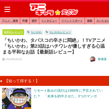
アニメ・漫画
声優
雑学
インタビュー
イベントリポート
連載
さいたま
最新話レビュー
ちいかわ
ちいかわレビュー
「ちいかわ、タバスコの辛さに悶絶」！TVアニメ
「ちいかわ」第23話はハチワレが優しすぎる心温
まる平和なお話【最新話レビュー】
柳瀬蓮
2022年9月3日
【知って得する！】
リモート飲みの流行は1988年に予言されてい
た？ 「未来を的中させた」3つのマンガ