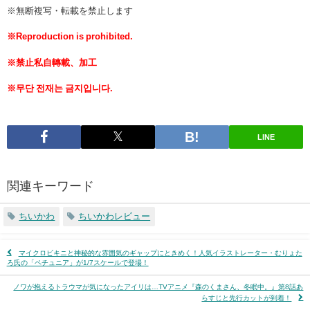
※無断複写・転載を禁止します
※Reproduction is prohibited.
※禁止私自轉載、加工
※무단 전재는 금지입니다.
LINE
関連キーワード
ちいかわ
ちいかわレビュー
マイクロビキニと神秘的な雰囲気のギャップにときめく！人気イラストレーター・むりょた
ろ氏の「ペチュニア」が1/7スケールで登場！
ノワが抱えるトラウマが気になったアイリは…TVアニメ『​​​​森のくまさん、冬眠中。』第8話あ
らすじと先行カットが到着！