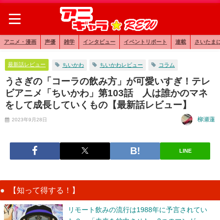
アニメ・漫画
声優
雑学
インタビュー
イベントリポート
連載
さいたま
最新話レビュー
ちいかわ
ちいかわレビュー
コラム
うさぎの「コーラの飲み方」が可愛いすぎ！テレ
ビアニメ「ちいかわ」第103話 人は誰かのマネ
をして成長していくもの【最新話レビュー】
柳瀬蓮
2023年9月28日
LINE
【知って得する！】
リモート飲みの流行は1988年に予言されてい