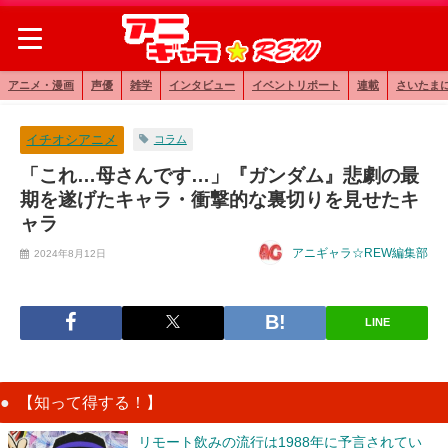
アニメ・漫画
声優
雑学
インタビュー
イベントリポート
連載
さいたま
イチオシアニメ
コラム
「これ…母さんです…」『ガンダム』悲劇の最
期を遂げたキャラ・衝撃的な裏切りを見せたキ
ャラ
アニギャラ☆REW編集部
2024年8月12日
LINE
【知って得する！】
リモート飲みの流行は1988年に予言されてい