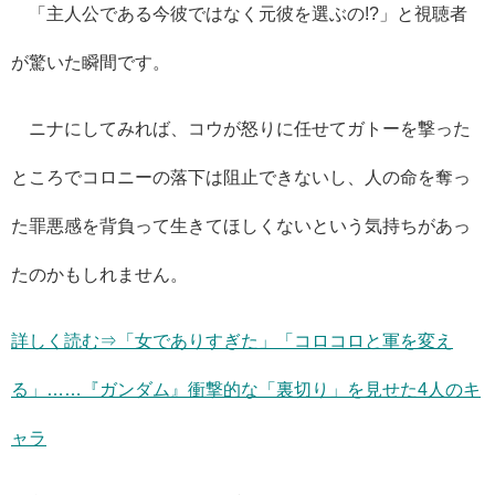
「主人公である今彼ではなく元彼を選ぶの!?」と視聴者
が驚いた瞬間です。
ニナにしてみれば、コウが怒りに任せてガトーを撃った
ところでコロニーの落下は阻止できないし、人の命を奪っ
た罪悪感を背負って生きてほしくないという気持ちがあっ
たのかもしれません。
詳しく読む⇒「女でありすぎた」「コロコロと軍を変え
る」……『ガンダム』衝撃的な「裏切り」を見せた4人のキ
ャラ