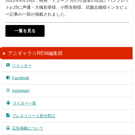
2022年4月19日：映画『ミューン 月の守護者の伝説』パンフレッ
トp.29に声優・大橋彩香様、小野友樹様、武藤志織様インタビュ
ー記事の一部が掲載されました。
一覧を見る
アニギャラ☆REW編集部
ツイッター
Facebook
Instagram
ライター一覧
プレスリリース受付窓口
広告掲載について