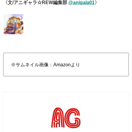
〈文/アニギャラ☆REW編集部
@anigala01
〉
※サムネイル画像：Amazonより