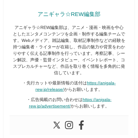
アニギャラ☆REW編集部
アニギャラ☆REW編集部は、アニメ・漫画・映画を中心
としたエンタメコンテンツを企画・制作する編集チームで
す。Webメディア、雑誌編集、取材記事制作などの経験を
持つ編集者・ライターが在籍し、作品の魅力や背景をわか
りやすく伝える記事制作を行っています。考察記事、シー
ン解説、声優・監督インタビュー、イベントレポート、コ
スプレカルチャーなど、作品を取り巻く情報を多角的に発
信しています。
・先行カットや最新情報の送付は
https://anigala-
rew.jp/release/
からお願いします。
・広告掲載のお問い合わせは
https://anigala-
rew.jp/advertisement/
からお願いします。