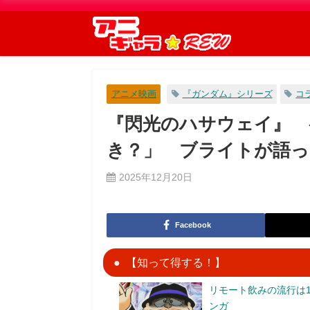
アニメ映画
『ガンダム』シリーズ
コ
『閃光のハサウェイ』 
き？」 ブライトが語っ
2025年12月20日
Facebook
【知って得する！】
リモート飲みの流行は1
ンガ