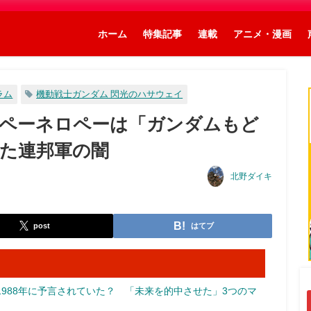
ホーム
特集記事
連載
アニメ・漫画
ラム
機動戦士ガンダム 閃光のハサウェイ
ペーネロペーは「ガンダムもど
た連邦軍の闇
北野ダイキ
post
はてブ
988年に予言されていた？ 「未来を的中させた」3つのマ