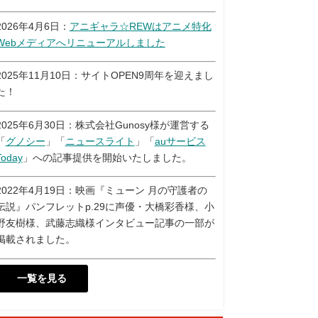
2026年4月6日：
アニギャラ☆REWはアニメ特化
Webメディアへリニューアルしました
2025年11月10日：サイトOPEN9周年を迎えまし
た！
2025年6月30日：株式会社Gunosy様が運営する
「
グノシー
」「
ニュースライト
」「
auサービス
Today
」への記事提供を開始いたしました。
2022年4月19日：映画『ミューン 月の守護者の
伝説』パンフレットp.29に声優・大橋彩香様、小
野友樹様、武藤志織様インタビュー記事の一部が
掲載されました。
一覧を見る