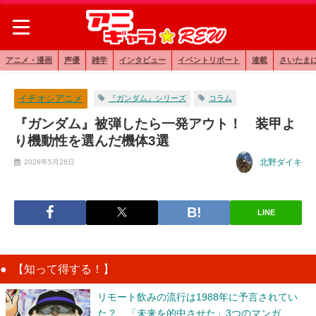
アニメ・漫画
声優
雑学
インタビュー
イベントリポート
連載
さいたま
イチオシアニメ
『ガンダム』シリーズ
コラム
『ガンダム』被弾したら一発アウト！ 装甲よ
り機動性を選んだ機体3選
北野ダイキ
2026年5月28日
LINE
【知って得する！】
リモート飲みの流行は1988年に予言されてい
た？ 「未来を的中させた」3つのマンガ