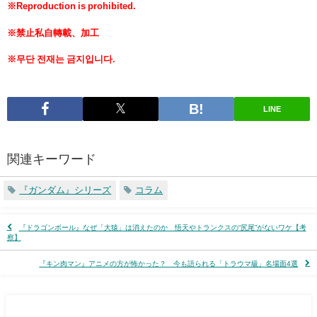
※Reproduction is prohibited.
※禁止私自轉載、加工
※무단 전재는 금지입니다.
LINE
関連キーワード
『ガンダム』シリーズ
コラム
『ドラゴンボール』なぜ「大猿」は消えたのか 悟天やトランクスの“尻尾”がないワケ【考
察】
『キン肉マン』アニメの方が怖かった？ 今も語られる「トラウマ級」名場面4選