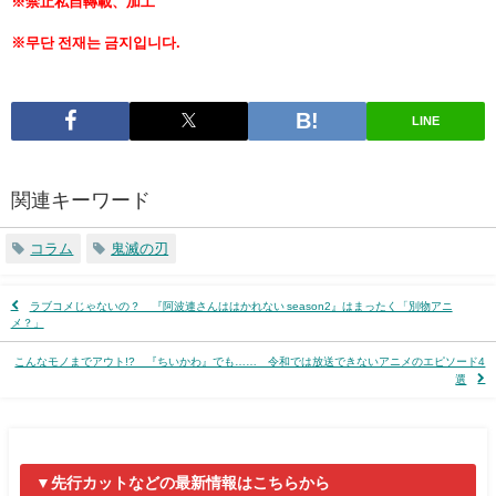
※禁止私自轉載、加工
※무단 전재는 금지입니다.
LINE
関連キーワード
コラム
鬼滅の刃
ラブコメじゃないの？ 『阿波連さんははかれない season2』はまったく「別物アニ
メ？」
こんなモノまでアウト!? 『ちいかわ』でも…… 令和では放送できないアニメのエピソード4
選
▼先行カットなどの最新情報はこちらから