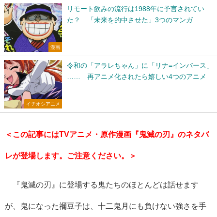
リモート飲みの流行は1988年に予言されてい
た？ 「未来を的中させた」3つのマンガ
漫画
令和の「アラレちゃん」に「リナ=インバース」
…… 再アニメ化されたら嬉しい4つのアニメ
イチオシアニメ
＜この記事にはTVアニメ・原作漫画『鬼滅の刃』のネタバ
レが登場します。ご注意ください。＞
『鬼滅の刃』に登場する鬼たちのほとんどは話せます
が、鬼になった禰豆子は、十二鬼月にも負けない強さを手