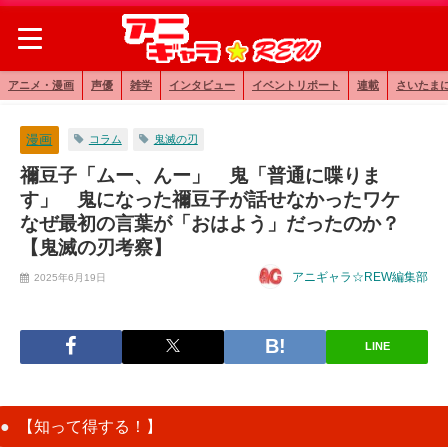
アニメ・漫画
声優
雑学
インタビュー
イベントリポート
連載
さいたま
漫画
コラム
鬼滅の刃
禰豆子「ムー、んー」 鬼「普通に喋りま
す」 鬼になった禰豆子が話せなかったワケ
なぜ最初の言葉が「おはよう」だったのか？
【鬼滅の刃考察】
アニギャラ☆REW編集部
2025年6月19日
LINE
【知って得する！】