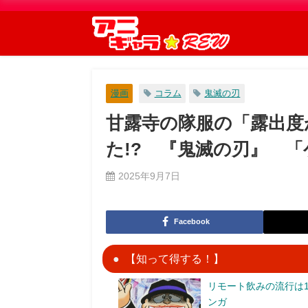
漫画
コラム
鬼滅の刃
甘露寺の隊服の「露出度
た!? 『鬼滅の刃』 
2025年9月7日
Facebook
【知って得する！】
リモート飲みの流行は1
ンガ