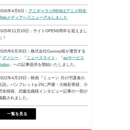
2026年4月6日：
アニギャラ☆REWはアニメ特化
Webメディアへリニューアルしました
2025年11月10日：サイトOPEN9周年を迎えまし
た！
2025年6月30日：株式会社Gunosy様が運営する
「
グノシー
」「
ニュースライト
」「
auサービス
Today
」への記事提供を開始いたしました。
2022年4月19日：映画『ミューン 月の守護者の
伝説』パンフレットp.29に声優・大橋彩香様、小
野友樹様、武藤志織様インタビュー記事の一部が
掲載されました。
一覧を見る