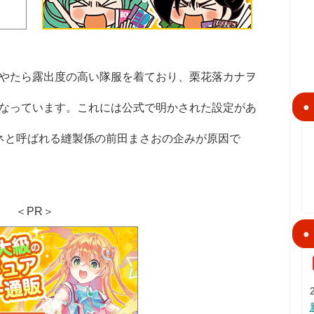
やたら露出度の高い隊服を着ており、栗花落カナヲ
なっています。これには公式で明かされた設定があ
ネと呼ばれる縫製係の前田まさおの企みが原因で
＜PR＞