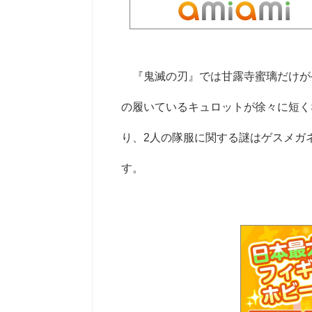
『鬼滅の刃』では甘露寺蜜璃だけが
の履いているキュロットが徐々に短く
り、
2
人の隊服に関する謎はゲスメガ
す。