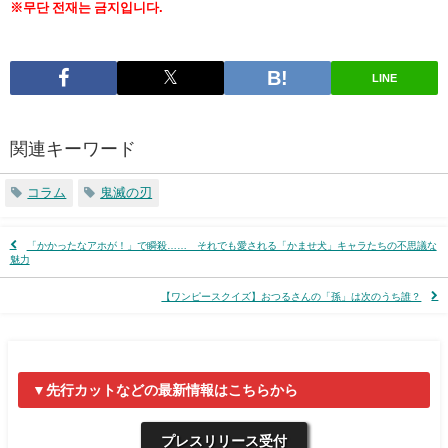
※무단 전재는 금지입니다.
LINE
関連キーワード
コラム
鬼滅の刃
「かかったなアホが！」で瞬殺…… それでも愛される「かませ犬」キャラたちの不思議な
魅力
【ワンピースクイズ】おつるさんの「孫」は次のうち誰？
▼先行カットなどの最新情報はこちらから
プレスリリース受付