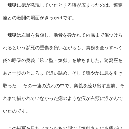
煉獄に痣が発現していたとする噂が広まったのは、猗窩
座との激闘の場面がきっかけです。
煉獄は左目を負傷し、肋骨を砕かれて内臓まで傷つけら
れるという瀕死の重傷を負いながらも、責務を全うすべく
炎の呼吸の奥義「玖ノ型・煉獄」を放ちました。猗窩座を
あと一歩のところまで追い詰め、そして穏やかに息を引き
取った──その一連の流れの中で、奥義を繰り出す直前、そ
れまで描かれていなかった痣のような痕が右頬に浮かんで
いたのです。
この描写を見たファンたちの間で「煉獄さんにも痣が出