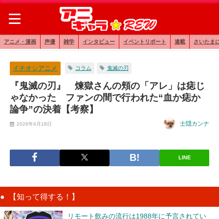
アニメ・漫画
声優
雑学
インタビュー
イベントリポート
連載
さいたま
イチオシアニメ
コラム
鬼滅の刃
『鬼滅の刃』 煉獄さんの頬の「アレ」は痣じ
ゃなかった ファンの間で行われた“血か痣か
論争”の決着【考察】
士隠カンナ
2026年4月18日
LINE
【知って得する！】
リモート飲みの流行は1988年に予言されてい