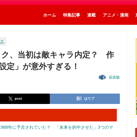
ホーム
特集記事
連載
アニメ・漫画
ース
ブルック、当初は敵キャラ内定？ 作
設定」が意外すぎる！
凪富駿
post
はてブ
988年に予言されていた？ 「未来を的中させた」3つのマ