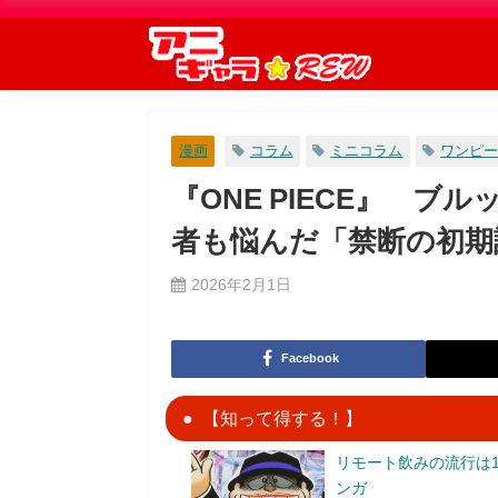
漫画
コラム
ミニコラム
ワンピ
『ONE PIECE』 
者も悩んだ「禁断の初期
2026年2月1日
Facebook
【知って得する！】
リモート飲みの流行は1
ンガ