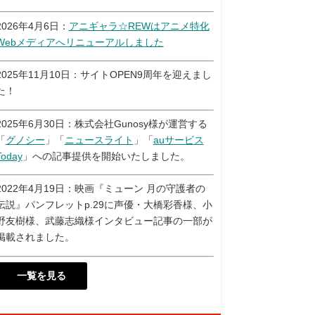
2026年4月6日：
アニギャラ☆REWはアニメ特化
Webメディアへリニューアルしました
2025年11月10日：サイトOPEN9周年を迎えまし
た！
2025年6月30日：株式会社Gunosy様が運営する
「
グノシー
」「
ニュースライト
」「
auサービス
Today
」への記事提供を開始いたしました。
2022年4月19日：映画『ミューン 月の守護者の
伝説』パンフレットp.29に声優・大橋彩香様、小
野友樹様、武藤志織様インタビュー記事の一部が
掲載されました。
一覧を見る