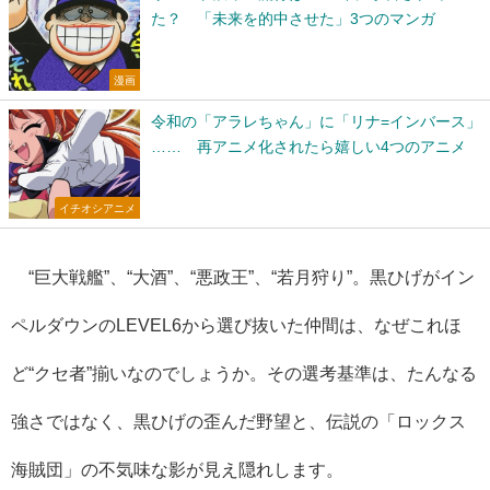
た？ 「未来を的中させた」3つのマンガ
漫画
令和の「アラレちゃん」に「リナ=インバース」
…… 再アニメ化されたら嬉しい4つのアニメ
イチオシアニメ
“巨大戦艦”、“大酒”、“悪政王”、“若月狩り”。黒ひげがイン
ペルダウンのLEVEL6から選び抜いた仲間は、なぜこれほ
ど“クセ者”揃いなのでしょうか。その選考基準は、たんなる
強さではなく、黒ひげの歪んだ野望と、伝説の「ロックス
海賊団」の不気味な影が見え隠れします。