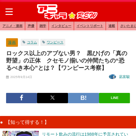
アニメ・漫画
声優
雑学
インタビュー
イベントリポート
連載
さいたま
漫画
コラム
ワンピース
ロックス以上のアブない男？ 黒ひげの「真の
野望」の正体 クセモノ揃いの仲間たちの“恐
るべき本心”とは？【ワンピース考察】
凪富駿
2025年9月14日
LINE
【知って得する！】
リモート飲みの流行は1988年に予言されてい