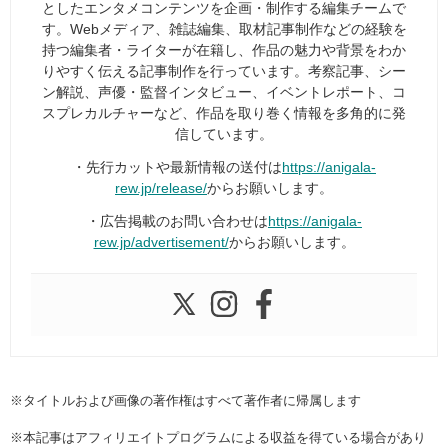
としたエンタメコンテンツを企画・制作する編集チームで
す。Webメディア、雑誌編集、取材記事制作などの経験を
持つ編集者・ライターが在籍し、作品の魅力や背景をわか
りやすく伝える記事制作を行っています。考察記事、シー
ン解説、声優・監督インタビュー、イベントレポート、コ
スプレカルチャーなど、作品を取り巻く情報を多角的に発
信しています。
・先行カットや最新情報の送付は
https://anigala-
rew.jp/release/
からお願いします。
・広告掲載のお問い合わせは
https://anigala-
rew.jp/advertisement/
からお願いします。
※タイトルおよび画像の著作権はすべて著作者に帰属します
※本記事はアフィリエイトプログラムによる収益を得ている場合があり