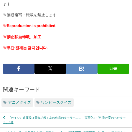
ます
※無断複写・転載を禁止します
※Reproduction is prohibited.
※禁止私自轉載、加工
※무단 전재는 금지입니다.
LINE
関連キーワード
アニメクイズ
ワンピースクイズ
『カイジ』遠藤役は天海祐希！あの作品のキャラも…… 実写化で「性別が変わったキャ
ラ」3選