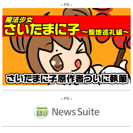
＜PR＞
＜PR＞