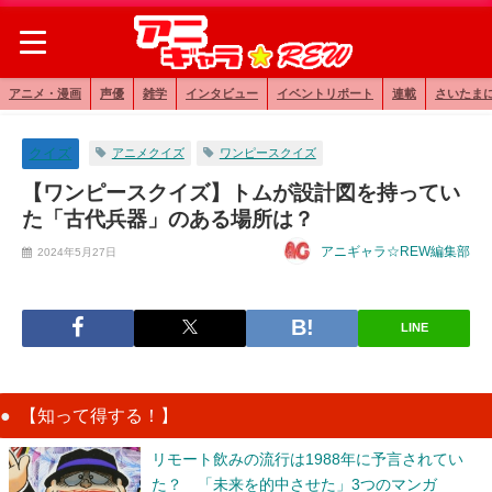
アニメ・漫画
声優
雑学
インタビュー
イベントリポート
連載
さいたま
クイズ
アニメクイズ
ワンピースクイズ
【ワンピースクイズ】トムが設計図を持ってい
た「古代兵器」のある場所は？
アニギャラ☆REW編集部
2024年5月27日
LINE
【知って得する！】
リモート飲みの流行は1988年に予言されてい
た？ 「未来を的中させた」3つのマンガ