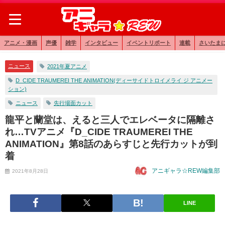
アニメ・漫画
声優
雑学
インタビュー
イベントリポート
連載
さいたま
ニュース
2021年夏アニメ
D_CIDE TRAUMEREI THE ANIMATION(ディーサイドトロイメライ ジ アニメー
ション)
ニュース
先行場面カット
龍平と蘭堂は、えると三人でエレベータに隔離さ
れ…TVアニメ『D_CIDE TRAUMEREI THE
ANIMATION』第8話のあらすじと先行カットが到
着
アニギャラ☆REW編集部
2021年8月28日
LINE