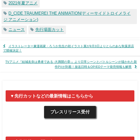
2021年夏アニメ
D_CIDE TRAUMEREI THE ANIMATION(ディーサイドトロイメライ
ジ アニメーション)
ニュース
先行場面カット
イラストレーター兼漫画家・ろうか先生の初イラスト展が9月3日よりとらのあな秋葉原店
で開催決定！
TVアニメ『結城友奈は勇者である -大満開の章-』より日常シーンとバトルシーンが描かれた新
作PVが到着！放送日時＆OP/EDテーマ発売情報も解禁
▼先行カットなどの最新情報はこちらから
プレスリリース受付