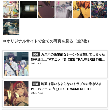
⇒オリジナルサイトで全ての写真を見る（全7枚）
カズハの衝撃的なシーンを目撃してしまった
関連
龍平達は…TVアニメ『D_CIDE TRAUMEREI THE
2021.8.21
ANIMATION』第7話のあらすじと先行カットが到着
玲菜は思いもよらないトラブルに巻き込ま
関連
れ…TVアニメ『D_CIDE TRAUMEREI THE
2021.7.24
ANIMATION』第3話のあらすじと先行カットが到着