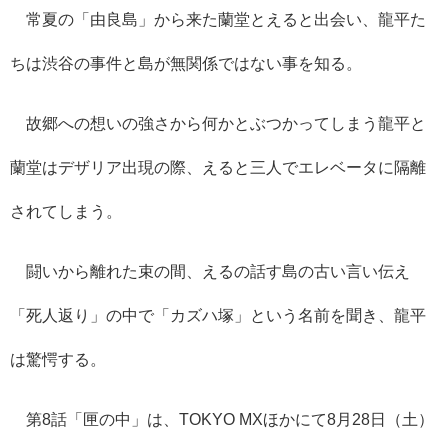
常夏の「由良島」から来た蘭堂とえると出会い、龍平た
ちは渋谷の事件と島が無関係ではない事を知る。
故郷への想いの強さから何かとぶつかってしまう龍平と
蘭堂はデザリア出現の際、えると三人でエレベータに隔離
されてしまう。
闘いから離れた束の間、えるの話す島の古い言い伝え
「死人返り」の中で「カズハ塚」という名前を聞き、龍平
は驚愕する。
第8話「匣の中」は、
TOKYO MX
ほかにて8月28日（土）