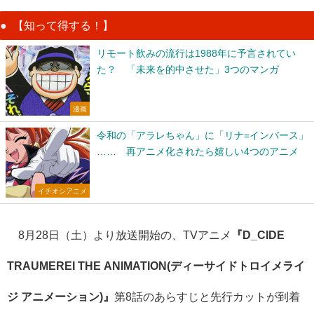
【知って得する！】
リモート飲みの流行は1988年に予言されてい
た？ 「未来を的中させた」3つのマンガ
漫画
令和の「アラレちゃん」に「リナ=インバース」
…… 再アニメ化されたら嬉しい4つのアニメ
イチオシアニメ
8
月28日（土）より放送開始の、TVアニメ
『D_CIDE
TRAUMEREI THE ANIMATION(ディーサイドトロイメライ
ジ アニメーション)』
第8話のあらすじと先行カットが到着