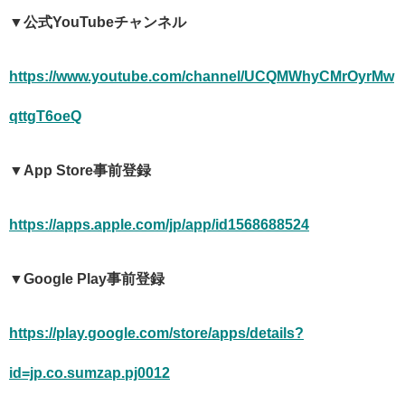
▼公式YouTubeチャンネル
https://www.youtube.com/channel/UCQMWhyCMrOyrMw
qttgT6oeQ
▼App Store事前登録
https://apps.apple.com/jp/app/id1568688524
▼Google Play事前登録
https://play.google.com/store/apps/details?
id=jp.co.sumzap.pj0012