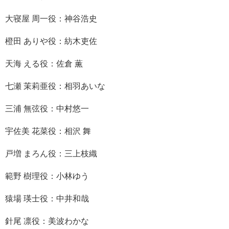
大寝屋 周一役：神谷浩史
橙田 ありや役：紡木吏佐
天海 える役：佐倉 薫
七瀬 茉莉亜役：相羽あいな
三浦 無弦役：中村悠一
宇佐美 花菜役：相沢 舞
戸増 まろん役：三上枝織
範野 樹理役：小林ゆう
猿場 瑛士役：中井和哉
針尾 凛役：美波わかな