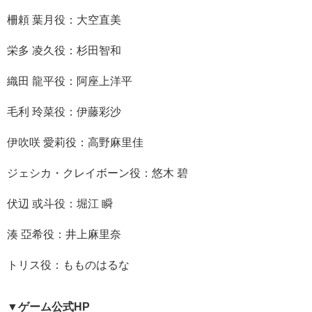
柵頼 葉月役：大空直美
栄多 凌久役：杉田智和
織田 龍平役：阿座上洋平
毛利 玲菜役：伊藤彩沙
伊吹咲 愛莉役：高野麻里佳
ジェシカ・クレイボーン役：悠木 碧
伏辺 或斗役：堀江 瞬
湊 亞希役：井上麻里奈
トリス役：もものはるな
▼ゲーム公式HP