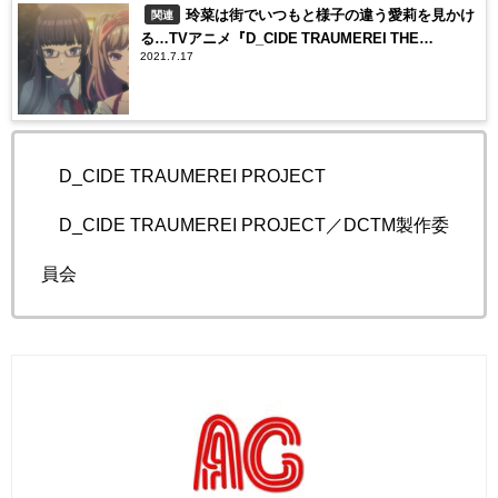
玲菜は街でいつもと様子の違う愛莉を見かけ
関連
る…TVアニメ『D_CIDE TRAUMEREI THE
2021.7.17
ANIMATION』第2話のあらすじと先行カットが到着
©D_CIDE TRAUMEREI PROJECT
©D_CIDE TRAUMEREI PROJECT／DCTM製作委
員会