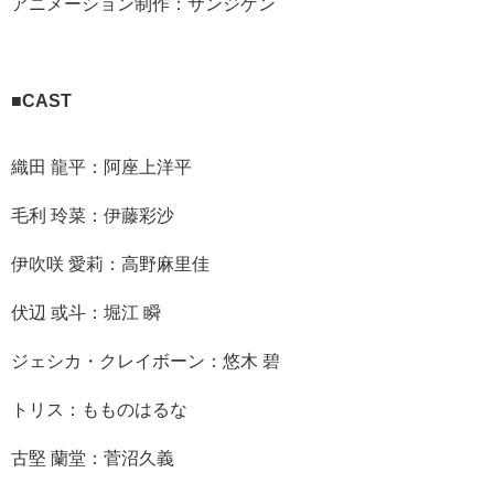
アニメーション制作：サンジゲン
■CAST
織田 龍平：阿座上洋平
毛利 玲菜：伊藤彩沙
伊吹咲 愛莉：高野麻里佳
伏辺 或斗：堀江 瞬
ジェシカ・クレイボーン：悠木 碧
トリス：もものはるな
古堅 蘭堂：菅沼久義