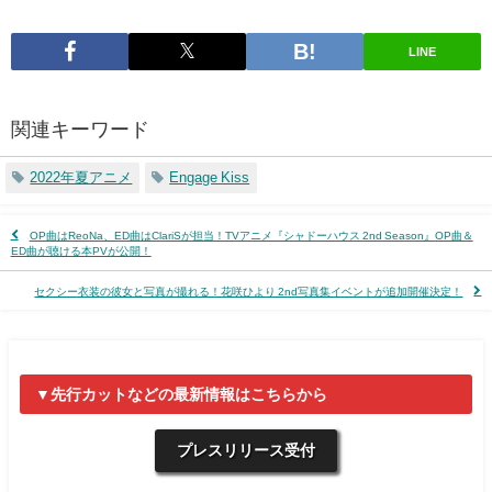
LINE
関連キーワード
2022年夏アニメ
Engage Kiss
OP曲はReoNa、ED曲はClariSが担当！TVアニメ『シャドーハウス 2nd Season』OP曲＆
ED曲が聴ける本PVが公開！
セクシー衣装の彼女と写真が撮れる！花咲ひより 2nd写真集イベントが追加開催決定！
▼先行カットなどの最新情報はこちらから
プレスリリース受付