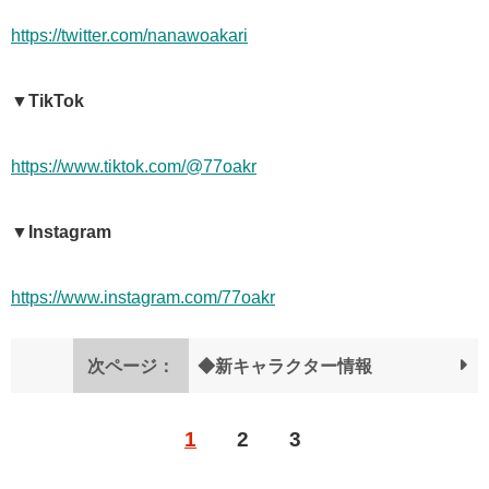
https://twitter.com/nanawoakari
▼TikTok
https://www.tiktok.com/@77oakr
▼Instagram
https://www.instagram.com/77oakr
次ページ：
◆新キャラクター情報
1
2
3