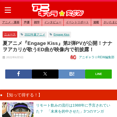
アニメ・漫画
声優
雑学
インタビュー
イベントリポート
連載
さいたま
ニュース
2022年夏アニメ
Engage Kiss
夏アニメ『Engage Kiss』第2弾PVが公開！ナナ
ヲアカリが歌うED曲が映像内で初披露！
アニギャラ☆REW編集部
2022年6月5日
LINE
【知って得する！】
リモート飲みの流行は1988年に予言されてい
た？ 「未来を的中させた」3つのマンガ