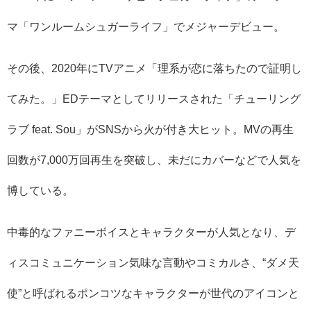
マ「ワンルームシュガーライフ」でメジャーデビュー。
その後、2020年にTVアニメ「理系が恋に落ちたので証明し
てみた。」EDテーマとしてリリースされた「チューリング
ラブ feat. Sou」がSNSから⽕が付き大ヒット。MVの再⽣
回数が7,000万回再⽣を突破し、未だにカバーなどで人気を
博している。
中毒的なファニーボイスとキャラクターが⼈気となり、デ
ィスコミュニケーション気味な⾔動やコミカルさ、“ダメ天
使”と呼ばれるポンコツなキャラクターが世代のアイコンと