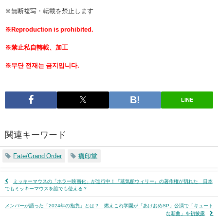
※無断複写・転載を禁止します
※Reproduction is prohibited.
※禁止私自轉載、加工
※무단 전재는 금지입니다.
LINE
関連キーワード
Fate/Grand Order
痛印堂
ミッキーマウスの「ホラー映画化」が進行中！『蒸気船ウィリー』の著作権が切れた 日本
でもミッキーマウスを誰でも使える？
メンバーが語った「2024年の抱負」とは？ 燃えこれ学園が「あけおめSP」公演で「キュート
な新曲」を初披露