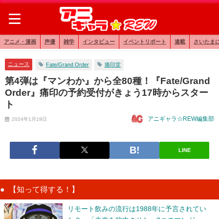
アニメ・漫画
声優
雑学
インタビュー
イベントリポート
連載
さいたま
ニュース
Fate/Grand Order
痛印堂
第4弾は『マンわか』から全80種！『Fate/Grand
Order』痛印の予約受付がきょう17時からスター
ト
アニギャラ☆REW編集部
2024年1月19日
LINE
【知って得する！】
リモート飲みの流行は1988年に予言されてい