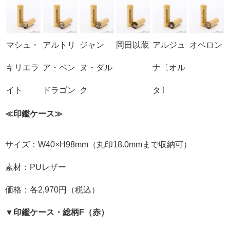
マシュ・
アルトリ
ジャン
岡田以蔵
アルジュ
オベロン
キリエラ
ア・ペン
ヌ・ダル
ナ〔オル
イト
ドラゴン
ク
タ〕
≪印鑑ケース≫
サイズ：W40×H98mm（丸印18.0mmまで収納可）
素材：PUレザー
価格：各2,970円（税込）
▼印鑑ケース・総柄F（赤）