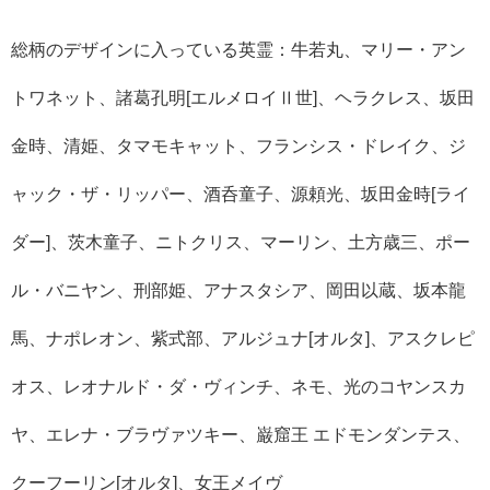
総柄のデザインに入っている英霊：牛若丸、マリー・アン
トワネット、諸葛孔明[エルメロイⅡ世]、ヘラクレス、坂田
金時、清姫、タマモキャット、フランシス・ドレイク、ジ
ャック・ザ・リッパー、酒呑童子、源頼光、坂田金時[ライ
ダー]、茨木童子、ニトクリス、マーリン、土方歳三、ポー
ル・バニヤン、刑部姫、アナスタシア、岡田以蔵、坂本龍
馬、ナポレオン、紫式部、アルジュナ[オルタ]、アスクレピ
オス、レオナルド・ダ・ヴィンチ、ネモ、光のコヤンスカ
ヤ、エレナ・ブラヴァツキー、巌窟王 エドモンダンテス、
クーフーリン[オルタ]、女王メイヴ