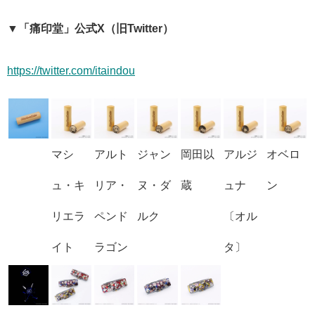
▼「痛印堂」公式X（旧Twitter）
https://twitter.com/itaindou
マシ
アルト
ジャン
岡田以
アルジ
オベロ
ュ・キ
リア・
ヌ・ダ
蔵
ュナ
ン
リエラ
ペンド
ルク
〔オル
イト
ラゴン
タ〕