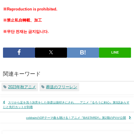
※Reproduction is prohibited.
※禁止私自轉載、加工
※무단 전재는 금지입니다.
LINE
関連キーワード
2023年秋アニメ
葬送のフリーレン
スリから足を洗う決意をした弥彦は袋叩きにされ……アニメ『るろうに剣心』第3話あらす
じと先行カットが到着
coldrainのOPテーマ曲も聴ける！アニメ『BASTARD!!』第2期のPVが公開