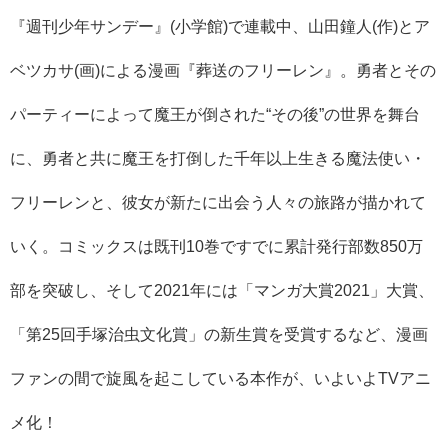
『週刊少年サンデー』(小学館)で連載中、山田鐘人(作)とア
ベツカサ(画)による漫画『葬送のフリーレン』。勇者とその
パーティーによって魔王が倒された“その後”の世界を舞台
に、勇者と共に魔王を打倒した千年以上生きる魔法使い・
フリーレンと、彼女が新たに出会う人々の旅路が描かれて
いく。コミックスは既刊10巻ですでに累計発行部数850万
部を突破し、そして2021年には「マンガ大賞2021」大賞、
「第25回手塚治虫文化賞」の新生賞を受賞するなど、漫画
ファンの間で旋風を起こしている本作が、いよいよTVアニ
メ化！