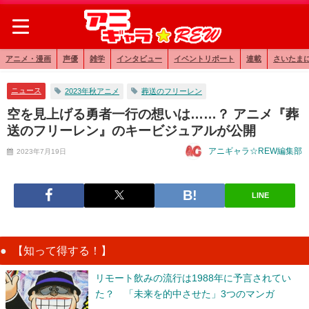
アニメ・漫画
声優
雑学
インタビュー
イベントリポート
連載
さいたま
ニュース
2023年秋アニメ
葬送のフリーレン
空を見上げる勇者一行の想いは……？ アニメ『葬
送のフリーレン』のキービジュアルが公開
アニギャラ☆REW編集部
2023年7月19日
LINE
【知って得する！】
リモート飲みの流行は1988年に予言されてい
た？ 「未来を的中させた」3つのマンガ