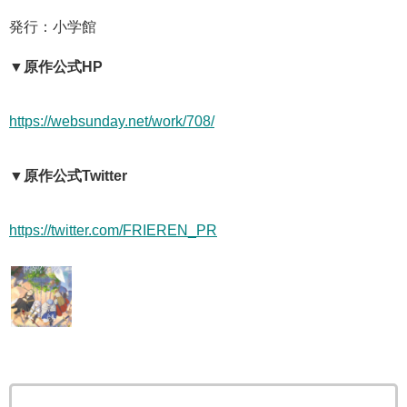
発行：小学館
▼原作公式HP
https://websunday.net/work/708/
▼原作公式Twitter
https://twitter.com/FRIEREN_PR