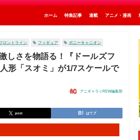
ホーム
特集記事
連載
アニメ・漫画
フロントライン
フィギュア
ポニーキャニオン
激しさを物語る！『ドールズフ
人形「スオミ」が1/7スケールで
アニギャラ☆REW編集部
post
はてブ