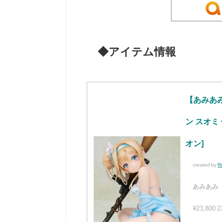
◆アイテム情報
【あみあ
ン スオミ
オン]
created by
R
あみあみ
¥23,800
2