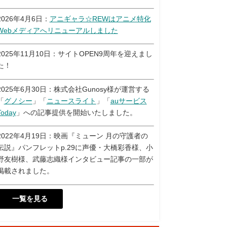
2026年4月6日：
アニギャラ☆REWはアニメ特化
Webメディアへリニューアルしました
2025年11月10日：サイトOPEN9周年を迎えまし
た！
2025年6月30日：株式会社Gunosy様が運営する
「
グノシー
」「
ニュースライト
」「
auサービス
Today
」への記事提供を開始いたしました。
2022年4月19日：映画『ミューン 月の守護者の
伝説』パンフレットp.29に声優・大橋彩香様、小
野友樹様、武藤志織様インタビュー記事の一部が
掲載されました。
一覧を見る