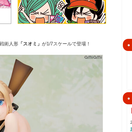
戦術人形
「スオミ」
が1/7スケールで登場！