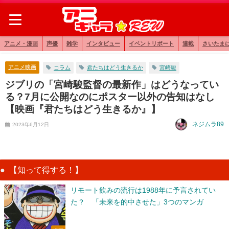
アニメ・漫画
声優
雑学
インタビュー
イベントリポート
連載
さいたま
アニメ映画
コラム
君たちはどう生きるか
宮崎駿
ジブリの「宮崎駿監督の最新作」はどうなってい
る？7月に公開なのにポスター以外の告知はなし
【映画『君たちはどう生きるか』】
ネジムラ89
2023年6月12日
【知って得する！】
リモート飲みの流行は1988年に予言されてい
た？ 「未来を的中させた」3つのマンガ