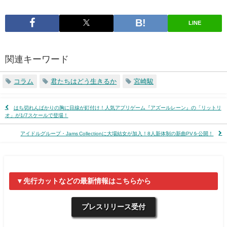
LINE
関連キーワード
コラム
君たちはどう生きるか
宮崎駿
はち切れんばかりの胸に目線が釘付け！人気アプリゲーム『アズールレーン』の「リットリ
オ」が1/7スケールで登場！
アイドルグループ・Jams Collectionに大場結女が加入！8人新体制の新曲PVを公開！
▼先行カットなどの最新情報はこちらから
プレスリリース受付