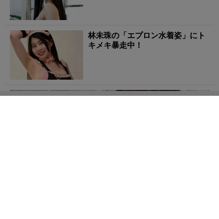
林未珠の「エプロン水着姿」にト
キメキ暴走中！
川村あいの「ぴちぴちと弾ける水着姿」に心がはずむ！