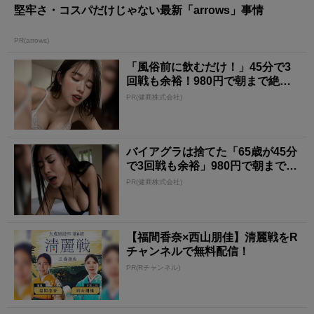
堅牢さ・コスパだけじゃない最新「arrows」事情
PR(arrows)
「風俗前に飲むだけ！」45分で3
回戦も余裕！980円で朝まで絶好
調
PR(健商株式会社)
バイアグラは捨てた「65歳が45分
で3回戦も余裕」980円で朝まで絶
好調！
PR(健商株式会社)
【福間香奈×西山朋佳】清麗戦をR
チャンネルで無料配信！
PR(Rチャンネル)