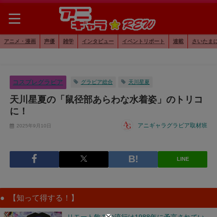
アニメ・漫画
声優
雑学
インタビュー
イベントリポート
連載
さいたま
コスプレグラビア
グラビア総合
天川星夏
天川星夏の「鼠径部あらわな水着姿」のトリコ
に！
アニギャラグラビア取材班
2025年9月10日
LINE
【知って得する！】
リモート飲みの流行は1988年に予言されてい