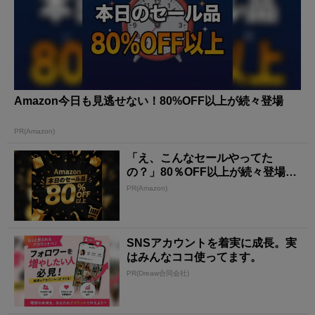
Amazon今日も見逃せない！80%OFF以上が続々登場
PR(Amazon)
「え、こんなセールやってた
の？」80％OFF以上が続々登場！
Amazonの本気が...
PR(Amazon)
SNSアカウントを着実に成長。実
はみんなココ使ってます。
PR(Dreaw合同会社)