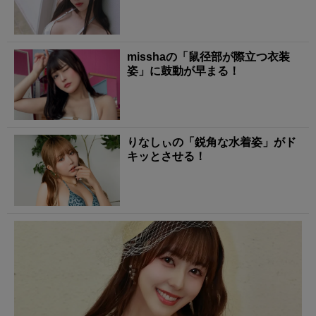
misshaの「鼠径部が際立つ衣装
姿」に鼓動が早まる！
りなしぃの「鋭角な水着姿」がド
キッとさせる！