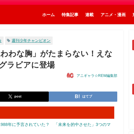
ホーム
特集記事
連載
アニメ・漫画
合
週刊少年チャンピオン
たわわな胸」がたまらない！えな
グラビアに登場
アニギャラ☆REW編集部
post
はてブ
988年に予言されていた？ 「未来を的中させた」3つのマ