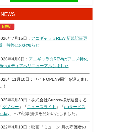
NEWS
NEW!
2026年7月15日：
アニギャラ☆REW 新規記事更
新一時停止のお知らせ
2026年4月6日：
アニギャラ☆REWはアニメ特化
Webメディアへリニューアルしました
2025年11月10日：サイトOPEN9周年を迎えまし
た！
2025年6月30日：株式会社Gunosy様が運営する
「
グノシー
」「
ニュースライト
」「
auサービス
Today
」への記事提供を開始いたしました。
2022年4月19日：映画『ミューン 月の守護者の