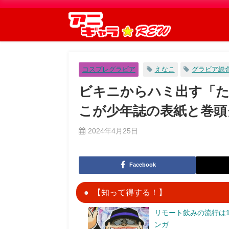
コスプレグラビア
えなこ
グラビア総
ビキニからハミ出す「
こが少年誌の表紙と巻頭
2024年4月25日
Facebook
【知って得する！】
リモート飲みの流行は1
ンガ