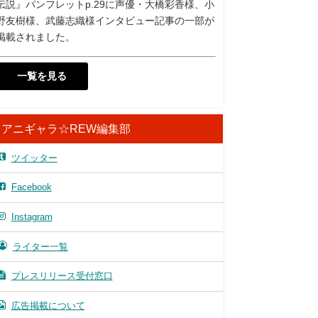
伝説』パンフレットp.29に声優・大橋彩香様、小
野友樹様、武藤志織様インタビュー記事の一部が
掲載されました。
一覧を見る
アニギャラ☆REW編集部
ツイッター
Facebook
Instagram
ライター一覧
プレスリリース受付窓口
広告掲載について