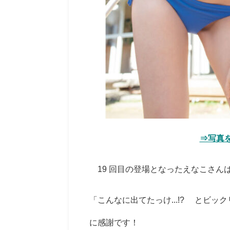
⇒写真
19 回目の登場となったえなこさん
「こんなに出てたっけ...!? とビ
に感謝です！