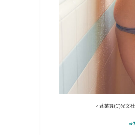
＜蓬莱舞(C)光文
⇒