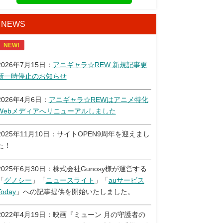
NEWS
NEW!
2026年7月15日：
アニギャラ☆REW 新規記事更
新一時停止のお知らせ
2026年4月6日：
アニギャラ☆REWはアニメ特化
Webメディアへリニューアルしました
2025年11月10日：サイトOPEN9周年を迎えまし
た！
2025年6月30日：株式会社Gunosy様が運営する
「
グノシー
」「
ニュースライト
」「
auサービス
Today
」への記事提供を開始いたしました。
2022年4月19日：映画『ミューン 月の守護者の