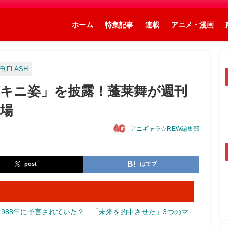
ホーム
特集記事
連載
アニメ・漫画
刊FLASH
キニ姿」を披露！蓬莱舞が週刊
場
アニギャラ☆REW編集部
post
はてブ
988年に予言されていた？ 「未来を的中させた」3つのマ