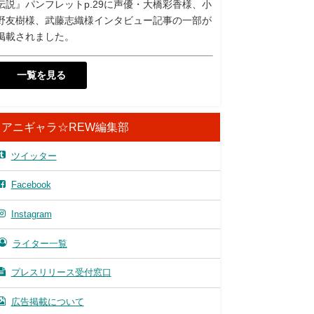
伝説』パンフレットp.29に声優・大橋彩香様、小
野友樹様、武藤志織様インタビュー記事の一部が
掲載されました。
一覧を見る
アニギャラ☆REW編集部
ツイッター
Facebook
Instagram
ライター一覧
プレスリリース受付窓口
広告掲載について