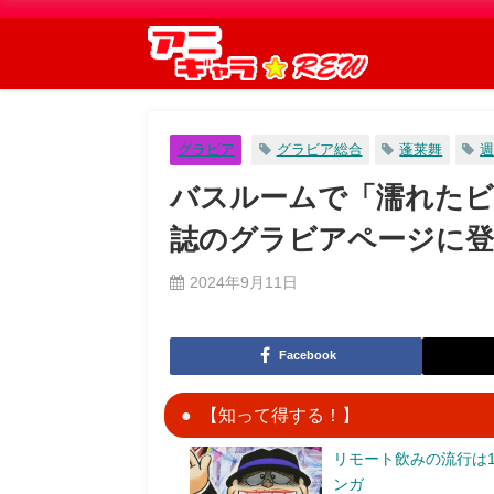
グラビア
グラビア総合
蓬莱舞
週
バスルームで「濡れたビ
誌のグラビアページに登
2024年9月11日
Facebook
【知って得する！】
リモート飲みの流行は1
ンガ