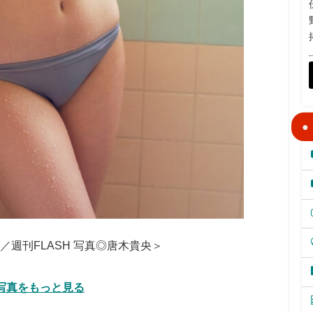
社／週刊FLASH 写真◎唐木貴央＞
写真をもっと見る