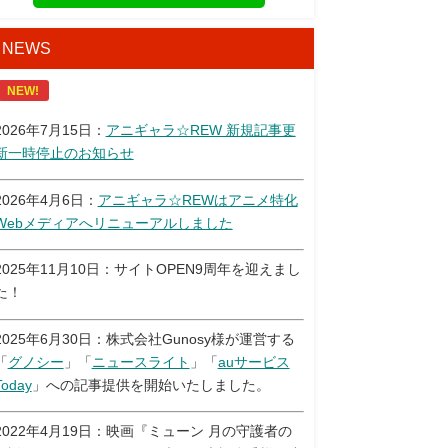
NEWS
NEW!
2026年7月15日：
アニギャラ☆REW 新規記事更
新一時停止のお知らせ
2026年4月6日：
アニギャラ☆REWはアニメ特化
Webメディアへリニューアルしました
2025年11月10日：サイトOPEN9周年を迎えまし
た！
2025年6月30日：株式会社Gunosy様が運営する
「
グノシー
」「
ニュースライト
」「
auサービス
Today
」への記事提供を開始いたしました。
2022年4月19日：映画『ミューン 月の守護者の