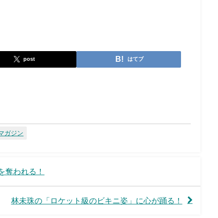
post
はてブ
マガジン
を奪われる！
林未珠の「ロケット級のビキニ姿」に心が踊る！