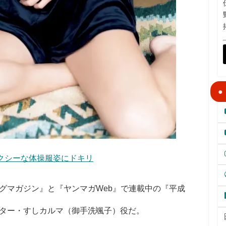
クシーな体操服姿にドキリ
マガジン』と『ヤンマガWeb』で連載中の『平成
ター・すしカルマ（御手洗颯子）役だ。