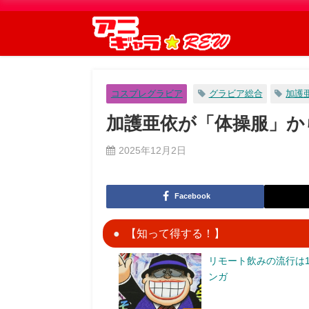
コスプレグラビア
グラビア総合
加護
加護亜依が「体操服」か
2025年12月2日
Facebook
【知って得する！】
リモート飲みの流行は1
ンガ