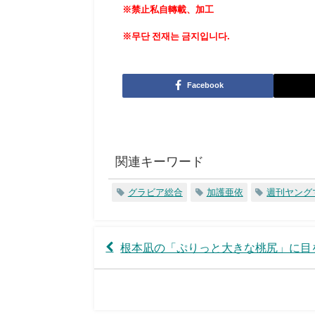
※禁止私自轉載、加工
※무단 전재는 금지입니다.
Facebook
関連キーワード
グラビア総合
加護亜依
週刊ヤング
根本凪の「ぷりっと大きな桃尻」に目