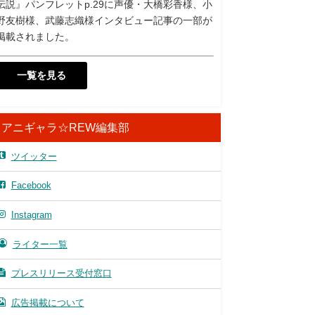
伝説』パンフレットp.29に声優・大橋彩香様、小
野友樹様、武藤志織様インタビュー記事の一部が
掲載されました。
一覧を見る
アニギャラ☆REW編集部
ツイッター
Facebook
Instagram
ライター一覧
プレスリリース受付窓口
広告掲載について