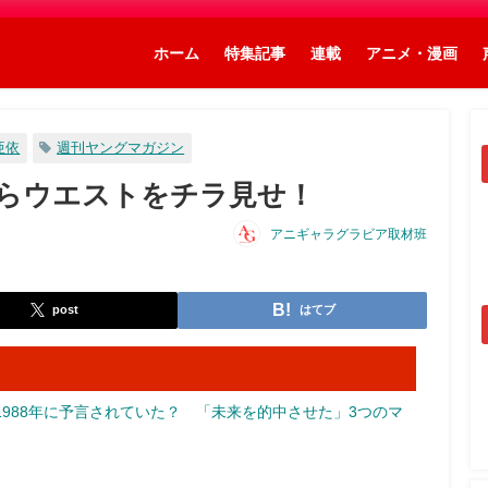
ホーム
特集記事
連載
アニメ・漫画
亜依
週刊ヤングマガジン
らウエストをチラ見せ！
アニギャラグラビア取材班
post
はてブ
988年に予言されていた？ 「未来を的中させた」3つのマ