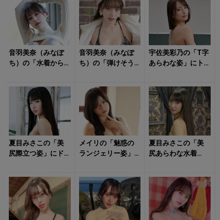
音羽美奈（みなぽ
音羽美奈（みなぽ
宇佐美彩乃の「T字
ち）の「水着から
ち）の「弾けそう
あらわな姿」にト
飛び出すダイナマ
な水着姿」にドキ
キメキ！
イトボディ」に心
ドキが止まらな
を持っていかれそ...
い！
夏目みさこの「美
メイリの「魅惑の
夏目みさこの「美
尻際立つ姿」にド
ランジェリー姿」
尻あらわな水着
キドキが止まらな
のトリコに！
姿」にドキリ！
い！