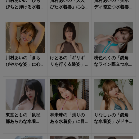
川村あいの「ぴち
川村あいの「大人
川村あいの「美ボ
ぴちと弾ける水着
びた水着姿」に心
ディ際立つ水着姿
姿」に心がはず
奪われる！
と笑顔」がハッピ
む！
ーな気持ちにさせ
る！
川村あいの「きら
けとるの「ギリギ
桃色れくの「鋭角
びやかな姿」に心
リを行く衣装姿」
なライン際立つ水
を持っていかれそ
に視線が自然と流
着姿」が心をざわ
う！
れる！
つかせる！
東堂ともの「鼠径
林未珠の「張りの
りなしぃの「鋭角
部あらわな水着
ある水着姿」に目
な水着姿」がドキ
姿」にクラっとく
を奪われる！
ッとさせる！
る！