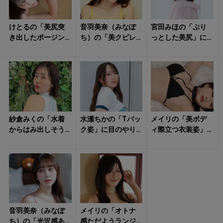
けとるの「美尻突
音羽美奈（みなぽ
宮田みほの「ぷり
き出したポージン
ち）の「美クビレ
っとした美尻」に
グ」が視線を自然
際立つ水着姿」が
飛びつきたい！
と引き寄せる！
眩しすぎる！
紗倉みくの「水着
水瀬ちかの「Tバッ
メイリの「美ボデ
からはみ出しそう
ク姿」に目のやり
ィ際立つ衣装姿」
な美尻」から目が
場が……
のトリコに！
離せない！
音羽美奈（みなぽ
メイリの「オトナ
ち）の「光沢感あ
感ただようランジ