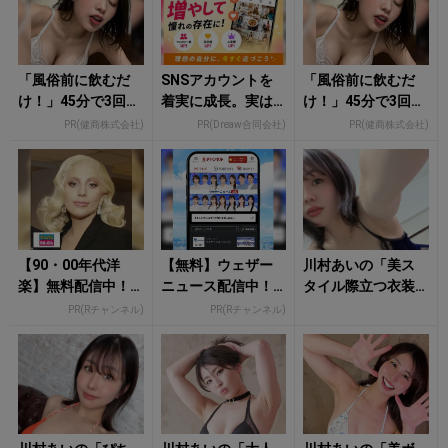
「風俗前に飲むだ
SNSアカウントを
「風俗前に飲むだ
け！」45分で3回戦
着実に成長。実は
け！」45分で3回戦
も余裕！1日31円で
みんなココ使って
も余裕！980円で朝
PR(健商株式会社)
PR(Dreaw合同会社)
PR(健商株式会社)
朝まで絶好調
ます。
まで絶好調
【90・00年代洋
【無料】ウェザー
川村あいの「美ス
楽】無料配信中！R
ニュース配信中！
タイル際立つ衣装
チャンネルなら登
視聴で楽天ポイン
姿」にもう夢中！
PR(Rチャンネル)
PR(Rチャンネル)
録不要！
ト貯まる