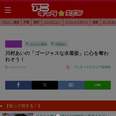
アニメ・漫画
声優
雑学
インタビュー
イベントリポート
連載
さいたま
グラビア
グラビア総合
川村あい
川村あいの「ゴージャスな水着姿」に心を奪わ
れそう！
アニギャラグラビア取材班
2026年2月7日
LINE
【知って得する！】
リモート飲みの流行は1988年に予言されてい