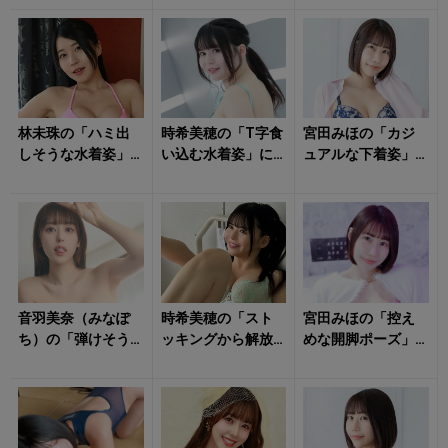
く！
とさせる！
林未珠の「ハミ出
時希美穂の「T字食
宮田みほの「カジ
しそうな水着姿」
い込む水着姿」に
ュアルな下着姿」
に視線釘付け！
抗えそうにない！
にビビッとくる！
音羽美奈（みなぽ
時希美穂の「スト
宮田みほの「控え
ち）の「弾けそう
ッキングから解放
めな開脚ポーズ」
な水着姿」にトキ
された美脚」にた
に目のやり場が……
メキを隠せない！
だただ見惚れる！