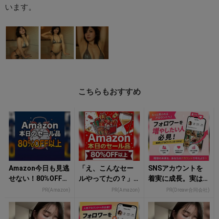
います。
こちらもおすすめ
Amazon今日も見逃
「え、こんなセー
SNSアカウントを
せない！80%OFF以
ルやってたの？」8
着実に成長。実は
上が続々登場
0％OFF以上が続々
みんなココ使って
PR(Amazon)
PR(Amazon)
PR(Dreaw合同会社)
登場！Amazonの本
ます。
気が...