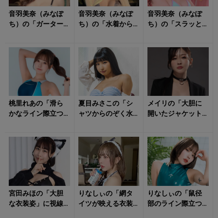
音羽美奈（みなぽ
音羽美奈（みなぽ
音羽美奈（みなぽ
ち）の「ガーター
ち）の「水着から
ち）の「スラッと
付きのランジェリ
飛び出すフォル
した美脚」に目が
ー姿」に想像を掻
ム」が視線を引き
釘付け！
き立てられる！
寄せる！
桃里れあの「滑ら
夏目みさこの「シ
メイリの「大胆に
かなライン際立つ
ャツからのぞく水
開いたジャケット
水着姿」にトキメ
着姿」がたまらな
姿」に視線を絡め
キの連続！
い！
取られる！
宮田みほの「大胆
りなしぃの「網タ
りなしぃの「鼠径
な衣装姿」に視線
イツが映える衣装
部のライン際立つ
一直線！
姿」に心がときめ
水着姿」がドキッ