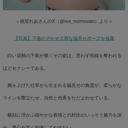
＜桃里れあさんのX（@rea_momosato）より＞
【写真】下着のぞかせ大胆な脇見せポーズを披露
白い花柄の下着が覗くその姿は、思わず視線を奪われる
ほどセクシーである。
腕を上げた仕草から生まれる脇見せの角度が、柔らかな
ラインを際立たせ、自然と色香をただよわせている。
横顔に浮かぶ穏やかな表情との対比がいっそう魅力を深
め、男心を甘く刺激してやまない。