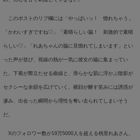
このポストのリプ欄には「やっばいっ！ 惚れちゃう」
「かわいすぎですね♡」「素晴らしい脇！ 刺激的で素晴
らしい♡」「れあちゃんの脇に見惚れてしまいます」とい
った声が並び、視線の熱が一気に彼女の脇に集まってい
た。下着が際立たせる曲線と、滑らかな肌に浮かぶ陰影が
セクシーな余韻を広げていく。横顔が醸す笑みには誘惑が
滲み、出会った瞬間から理性を奪い去られてしまいそう
だ。
Xのフォロワー数が19万5000人を超える桃里れあさん。