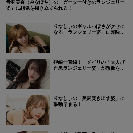
音羽美奈（みなぽち）の「ガーター付きのランジェリー
姿」に想像を掻き立てられる！
りなしぃのギャルっぽさがクセに
なる「ランジェリー姿」に陶酔す
る！
視線一直線！ メイリの「大人び
た黒ランジェリー姿」が想像を膨
らませる
りなしぃの「美尻突き出す姿」に
鼓動早まる！