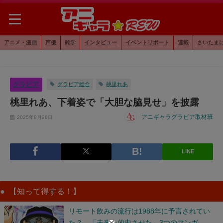
アニメ・漫画
声優
雑学
インタビュー
イベントリポート
連載
さいたま
グラビア
グラビア総合
桃里れあ
桃里れあ、下着姿で「大胆な脇見せ」を披露
アニギャラグラビア取材班
2025年8月26日
LINE
【知って得する！】
リモート飲みの流行は1988年に予言されてい
た？ 「未来を的中させた」3つのマンガ