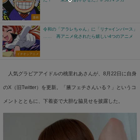
漫画
令和の「アラレちゃん」に「リナ=インバース」
…… 再アニメ化されたら嬉しい4つのアニメ
イチオシアニメ
人気グラビアアイドルの桃里れあさんが、8月22日に自身
のX（旧Twitter）を更新。「腋フェチさんいる？」というコ
メントとともに、下着姿で大胆な脇見せを披露した。