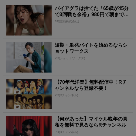
バイアグラは捨てた「65歳が45分
で3回戦も余裕」980円で朝まで絶
好調！
PR(健商株式会社)
短期・単発バイトを始めるならシ
ョットワークス
PR(ショットワークス)
【70年代洋楽】無料配信中！Rチ
ャンネルなら登録不要！
PR(Rチャンネル)
【何があった】マイケル晩年の真
相を無料で見るならRチャンネル
PR(Rチャンネル)