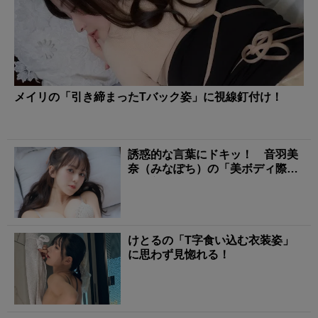
メイリの「引き締まったTバック姿」に視線釘付け！
誘惑的な言葉にドキッ！ 音羽美
奈（みなぽち）の「美ボディ際立
つ下着姿」にタジタジ
けとるの「T字食い込む衣装姿」
に思わず見惚れる！