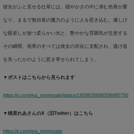
彼女がふと見せる仕草には、穏やかさの中に潜む色香が重
なり、まるで無自覚の魔力のように人を惹き込む。優しげ
な眼差しが放つ柔らかい光と、艶やかな雰囲気が交差する
その瞬間、視界のすべては彼女の存在に支配され、逃げ道
を失ったかのように惹き寄せられてしまう。
▼ポストはこちらから見られます
https://x.com/rea_momosato/status/1958835686506995750
▼桃里れあさんのX（旧Twitter）はこちら
https://x.com/rea_momosato