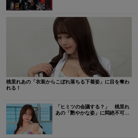
桃里れあの「衣装からこぼれ落ちる下着姿」に目を奪わ
れる！
「ヒミツの会議する？」 桃里れ
あの「艷やかな姿」に悶絶不可
避！